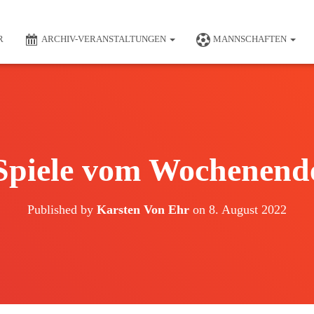
R
ARCHIV-VERANSTALTUNGEN
MANNSCHAFTEN
Spiele vom Wochenend
Published by
Karsten Von Ehr
on
8. August 2022