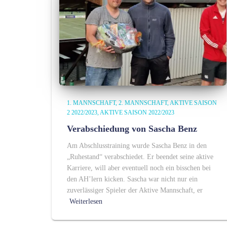
1. MANNSCHAFT
2. MANNSCHAFT
AKTIVE SAISON
2 2022/2023
AKTIVE SAISON 2022/2023
Verabschiedung von Sascha Benz
Am Abschlusstraining wurde Sascha Benz in den
„Ruhestand“ verabschiedet. Er beendet seine aktive
Karriere, will aber eventuell noch ein bisschen bei
den AH’lern kicken. Sascha war nicht nur ein
zuverlässiger Spieler der Aktive Mannschaft, er
Weiterlesen