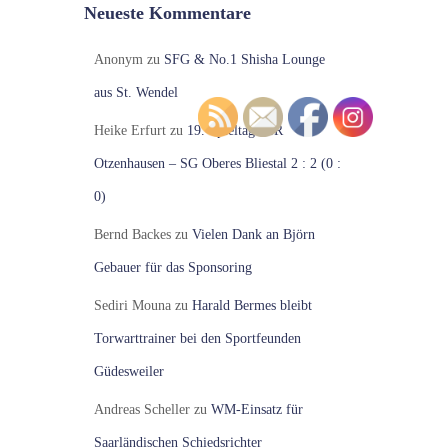
Neueste Kommentare
Anonym
zu
SFG & No.1 Shisha Lounge
aus St. Wendel
Heike Erfurt
zu
19. Spieltag VfR
Otzenhausen – SG Oberes Bliestal 2 : 2 (0 :
0)
Bernd Backes
zu
Vielen Dank an Björn
Gebauer für das Sponsoring
Sediri Mouna
zu
Harald Bermes bleibt
Torwarttrainer bei den Sportfeunden
Güdesweiler
Andreas Scheller
zu
WM-Einsatz für
Saarländischen Schiedsrichter