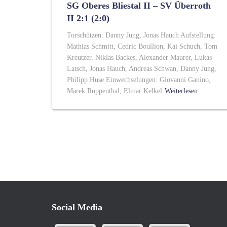
SG Oberes Bliestal II – SV Überroth
II 2:1 (2:0)
Torschützen: Danny Jung, Jonas Hauch Aufstellung:
Mathias Schmitt, Cedric Boullion, Kai Schuch, Tom
Kreutzer, Niklas Backes, Alexander Maurer, Lukas
Latsch, Jonas Hauch, Andreas Schwan, Danny Jung,
Philipp Huse Einwechselungen: Giovanni Ganino,
Marek Ruppenthal, Elmar Kelkel
Weiterlesen
Social Media