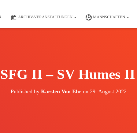
R
ARCHIV-VERANSTALTUNGEN
MANNSCHAFTEN
 SFG II – SV Humes II 3
Published by
Karsten Von Ehr
on
29. August 2022