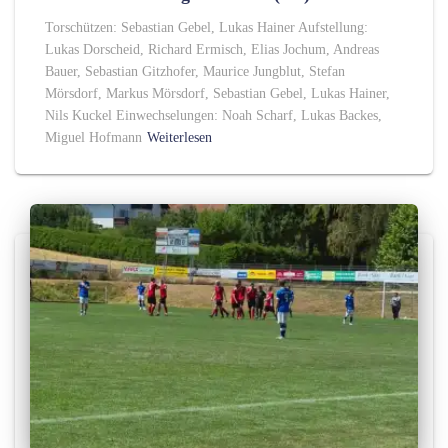
Torschützen: Sebastian Gebel, Lukas Hainer Aufstellung:
Lukas Dorscheid, Richard Ermisch, Elias Jochum, Andreas
Bauer, Sebastian Gitzhofer, Maurice Jungblut, Stefan
Mörsdorf, Markus Mörsdorf, Sebastian Gebel, Lukas Hainer,
Nils Kuckel Einwechselungen: Noah Scharf, Lukas Backes,
Miguel Hofmann
Weiterlesen