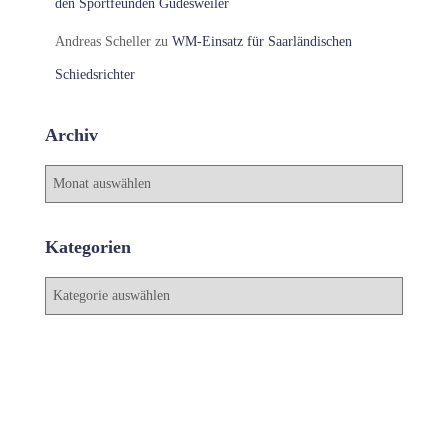
den Sportfeunden Güdesweiler
Andreas Scheller
zu
WM-Einsatz für Saarländischen
Schiedsrichter
Archiv
A
r
c
h
Kategorien
i
v
K
a
t
e
g
o
r
i