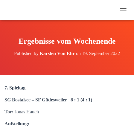
N
A
V
I
G
Ergebnisse vom Wochenende
A
T
Published by
Karsten Von Ehr
on
19. September 2022
I
O
N
U
M
S
7. Spieltag
C
H
SG Bostalsee – SF Güdesweiler 8 : 1 (4 : 1)
A
L
Tor:
Jonas Hauch
T
E
N
Aufstellung: