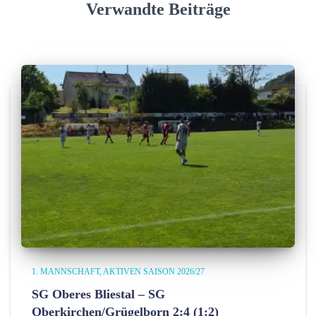
Verwandte Beiträge
e
n
1. MANNSCHAFT
AKTIVEN SAISON 2026/27
SG Oberes Bliestal – SG
Oberkirchen/Grügelborn 2:4 (1:2)