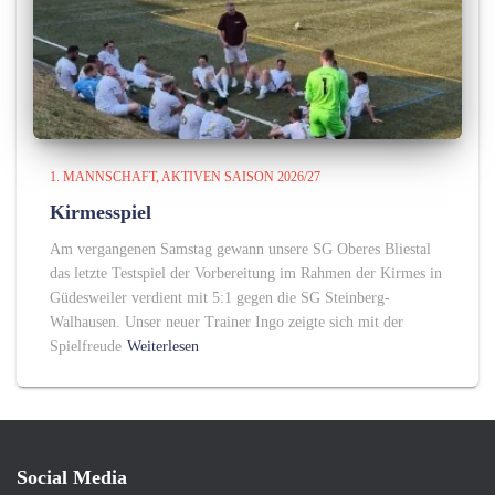
1. MANNSCHAFT
AKTIVEN SAISON 2026/27
Kirmesspiel
Am vergangenen Samstag gewann unsere SG Oberes Bliestal
das letzte Testspiel der Vorbereitung im Rahmen der Kirmes in
Güdesweiler verdient mit 5:1 gegen die SG Steinberg-
Walhausen. Unser neuer Trainer Ingo zeigte sich mit der
Spielfreude
Weiterlesen
Social Media