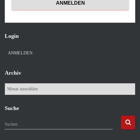
Login
ANMELDEN
Archiv
A
r
c
h
Suche
i
v
S
Suchen …
u
c