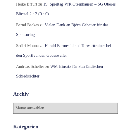
Heike Erfurt
zu
19. Spieltag VfR Otzenhausen – SG Oberes
Bliestal 2 : 2 (0 : 0)
Bernd Backes
zu
Vielen Dank an Björn Gebauer für das
Sponsoring
Sediri Mouna
zu
Harald Bermes bleibt Torwarttrainer bei
den Sportfeunden Güdesweiler
Andreas Scheller
zu
WM-Einsatz für Saarländischen
Schiedsrichter
Archiv
A
r
c
h
Kategorien