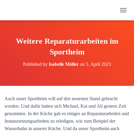
N
A
V
I
G
Weitere Reparaturarbeiten im
A
T
Sportheim
I
O
Published by
Isabelle Möller
on
5. April 2023
N
U
M
S
C
H
Auch unser Sportheim will auf den neuesten Stand gebracht
A
werden. Und dafür hatten sich Michael, Kai und Ali gestern Zeit
L
T
genommen. In der Küche gab es einiges an Reparaturarbeiten und
E
Instanzsetzungsarbeiten zu erledigen, wie zum Beispiel der
N
Wasserhahn in unserer Küche. Und da unser Sportheim auch