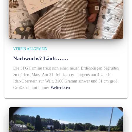
VEREIN ALLGEMEIN
Nachwuchs? Läuft…….
Die SFG Familie freut sich einen neuen Erdenbürgen begrüßen
zu dürfen. Mats! Am 31. Juli kam er morgens um 4 Uhr in
Idar-Oberstein zur Welt, 3100 Gramm schwer und 51 cm groß.
Großes nimmt immer
Weiterlesen