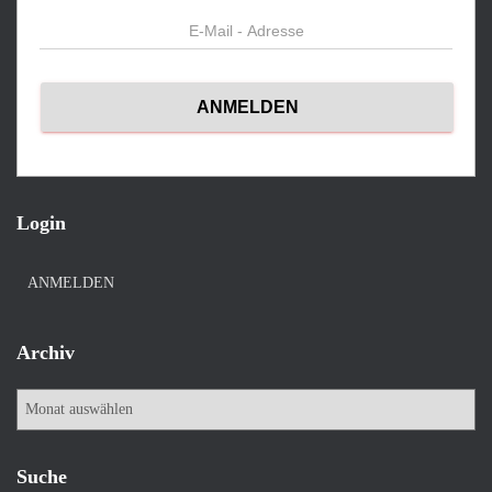
Login
ANMELDEN
Archiv
A
r
c
h
Suche