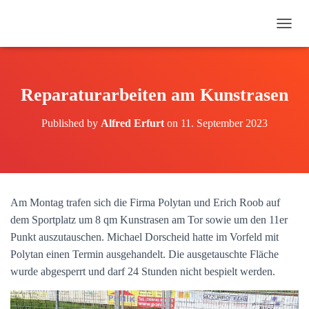
N
A
V
I
G
Reparaturarbeiten am Kunstrasen
A
T
Published by
Alfred Erfurt
on
11. September 2023
I
O
N
U
M
S
Am Montag trafen sich die Firma Polytan und Erich Roob auf
C
H
dem Sportplatz um 8 qm Kunstrasen am Tor sowie um den 11er
A
Punkt auszutauschen. Michael Dorscheid hatte im Vorfeld mit
L
Polytan einen Termin ausgehandelt. Die ausgetauschte Fläche
T
E
wurde abgesperrt und darf 24 Stunden nicht bespielt werden.
N