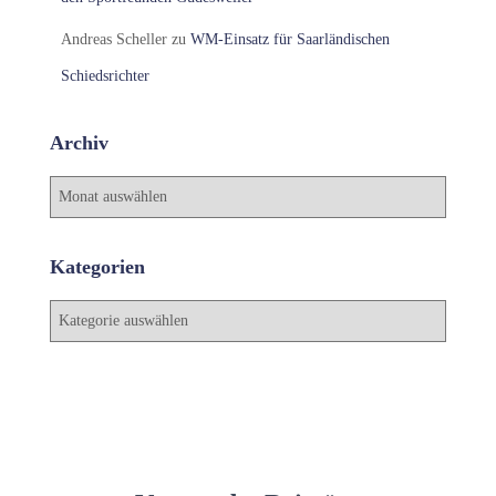
Andreas Scheller
zu
WM-Einsatz für Saarländischen
Schiedsrichter
Archiv
A
r
c
h
Kategorien
i
v
K
a
t
e
g
o
r
i