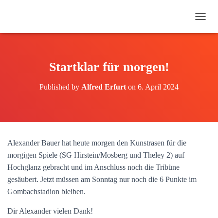
N
A
V
I
G
Startklar für morgen!
A
T
Published by
Alfred Erfurt
on
6. April 2024
I
O
N
U
M
S
Alexander Bauer hat heute morgen den Kunstrasen für die
C
H
morgigen Spiele (SG Hirstein/Mosberg und Theley 2) auf
A
Hochglanz gebracht und im Anschluss noch die Tribüne
L
gesäubert. Jetzt müssen am Sonntag nur noch die 6 Punkte im
T
E
Gombachstadion bleiben.
N
Dir Alexander vielen Dank!