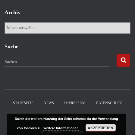
Archiv
A
r
c
h
Suche
i
v
S
Suchen …
u
c
h
e
n
n
STARTSEITE
NEWS
IMPRESSUM
DATENSCHUTZ
a
c
VERANSTALTUNGEN
Durch die weitere Nutzung der Seite stimmst du der Verwendung
h
:
AKZEPTIEREN
von Cookies zu.
Weitere Informationen
©
| Sportfreunde Güdesweiler e.V.
2025