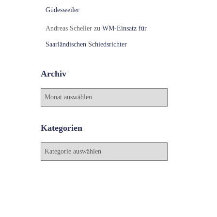
Güdesweiler
Andreas Scheller
zu
WM-Einsatz für
Saarländischen Schiedsrichter
Archiv
A
r
c
h
Kategorien
i
v
K
a
t
e
g
o
r