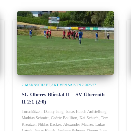
2. MANNSCHAFT
AKTIVEN SAISON 2 2026/27
SG Oberes Bliestal II – SV Überroth
II 2:1 (2:0)
Torschützen: Danny Jung, Jonas Hauch Aufstellung:
Mathias Schmitt, Cedric Boullion, Kai Schuch, Tom
Kreutzer, Niklas Backes, Alexander Maurer, Lukas
Latsch, Jonas Hauch, Andreas Schwan, Danny Jung,