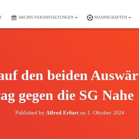
R
ARCHIV-VERANSTALTUNGEN
MANNSCHAFTEN
auf den beiden Auswärt
ag gegen die SG Nahe 
Published by
Alfred Erfurt
on
1. Oktober 2024