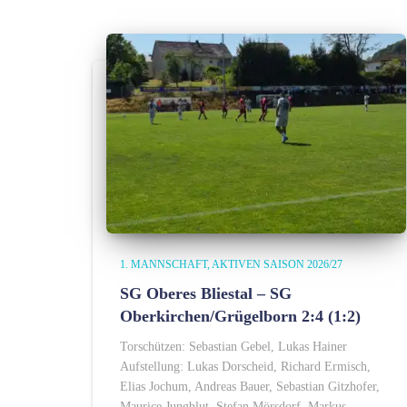
1. MANNSCHAFT
AKTIVEN SAISON 2026/27
SG Oberes Bliestal – SG
Oberkirchen/Grügelborn 2:4 (1:2)
Torschützen: Sebastian Gebel, Lukas Hainer
Aufstellung: Lukas Dorscheid, Richard Ermisch,
Elias Jochum, Andreas Bauer, Sebastian Gitzhofer,
Maurice Jungblut, Stefan Mörsdorf, Markus