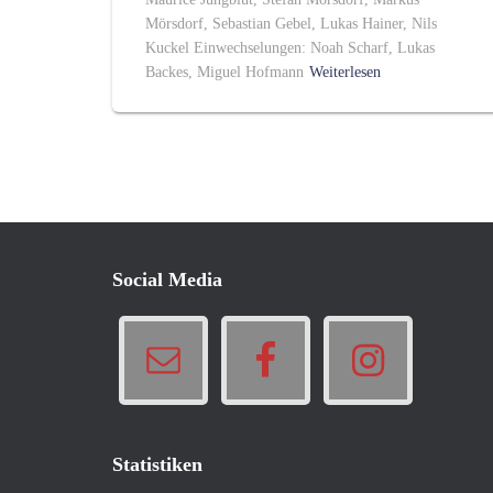
Mörsdorf, Sebastian Gebel, Lukas Hainer, Nils
Kuckel Einwechselungen: Noah Scharf, Lukas
Backes, Miguel Hofmann
Weiterlesen
Social Media
Statistiken