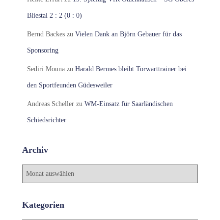
Bliestal 2 : 2 (0 : 0)
Bernd Backes
zu
Vielen Dank an Björn Gebauer für das
Sponsoring
Sediri Mouna
zu
Harald Bermes bleibt Torwarttrainer bei
den Sportfeunden Güdesweiler
Andreas Scheller
zu
WM-Einsatz für Saarländischen
Schiedsrichter
Archiv
A
r
c
h
Kategorien
i