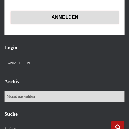
Login
ANMELDEN
Archiv
A
r
c
h
Suche
i
v
S
Suchen …