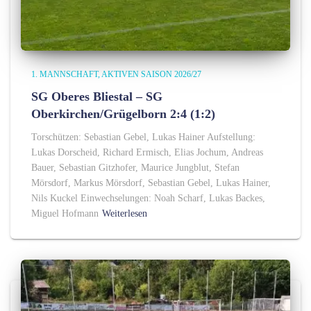
1. MANNSCHAFT
AKTIVEN SAISON 2026/27
SG Oberes Bliestal – SG
Oberkirchen/Grügelborn 2:4 (1:2)
Torschützen: Sebastian Gebel, Lukas Hainer Aufstellung:
Lukas Dorscheid, Richard Ermisch, Elias Jochum, Andreas
Bauer, Sebastian Gitzhofer, Maurice Jungblut, Stefan
Mörsdorf, Markus Mörsdorf, Sebastian Gebel, Lukas Hainer,
Nils Kuckel Einwechselungen: Noah Scharf, Lukas Backes,
Miguel Hofmann
Weiterlesen