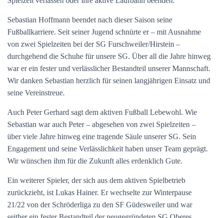
Spielzeit verlassen oder ihre aktive Laufbahn beenden.
Sebastian Hoffmann beendet nach dieser Saison seine
Fußballkarriere. Seit seiner Jugend schnürte er – mit Ausnahme
von zwei Spielzeiten bei der SG Furschweiler/Hirstein –
durchgehend die Schuhe für unsere SG. Über all die Jahre hinweg
war er ein fester und verlässlicher Bestandteil unserer Mannschaft.
Wir danken Sebastian herzlich für seinen langjährigen Einsatz und
seine Vereinstreue.
Auch Peter Gerhard sagt dem aktiven Fußball Lebewohl. Wie
Sebastian war auch Peter – abgesehen von zwei Spielzeiten –
über viele Jahre hinweg eine tragende Säule unserer SG. Sein
Engagement und seine Verlässlichkeit haben unser Team geprägt.
Wir wünschen ihm für die Zukunft alles erdenklich Gute.
Ein weiterer Spieler, der sich aus dem aktiven Spielbetrieb
zurückzieht, ist Lukas Hainer. Er wechselte zur Winterpause
21/22 von der Schröderliga zu den SF Güdesweiler und war
seither ein fester Bestandteil der neugegründeten SG Oberes