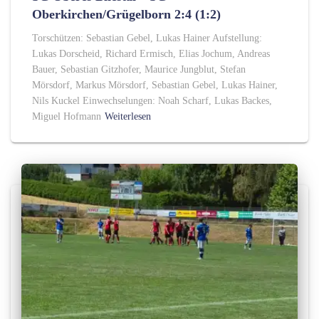
Oberkirchen/Grügelborn 2:4 (1:2)
Torschützen: Sebastian Gebel, Lukas Hainer Aufstellung:
Lukas Dorscheid, Richard Ermisch, Elias Jochum, Andreas
Bauer, Sebastian Gitzhofer, Maurice Jungblut, Stefan
Mörsdorf, Markus Mörsdorf, Sebastian Gebel, Lukas Hainer,
Nils Kuckel Einwechselungen: Noah Scharf, Lukas Backes,
Miguel Hofmann
Weiterlesen