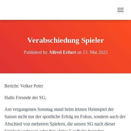
N
A
V
I
G
Verabschiedung Spieler
A
T
Published by
Alfred Erfurt
on
13. Mai 2025
I
O
N
U
M
S
Bericht: Volker Peter
C
H
Hallo Freunde der SG,
A
L
Am vergangenen Sonntag stand beim letzten Heimspiel der
T
E
Saison nicht nur der sportliche Erfolg im Fokus, sondern auch der
N
Abschied von mehreren Spielern, die unsere SG nach dieser