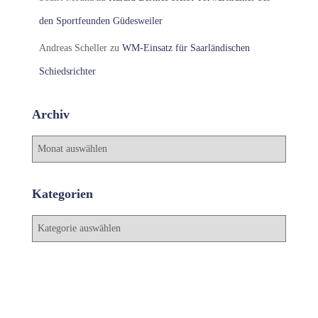
den Sportfeunden Güdesweiler
Andreas Scheller
zu
WM-Einsatz für Saarländischen
Schiedsrichter
Archiv
A
r
c
h
Kategorien
i
v
K
a
t
e
g
o
r