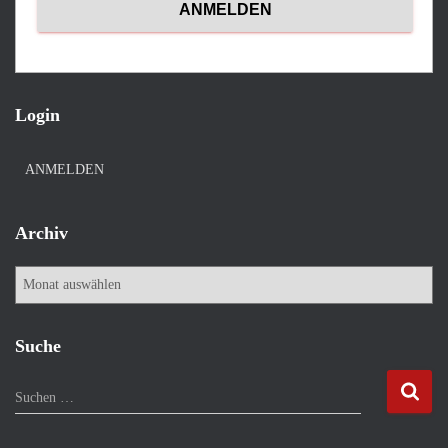
Login
ANMELDEN
Archiv
A
r
c
h
Suche
i
v
S
Suchen …
u
c