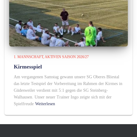
1. MANNSCHAFT
AKTIVEN SAISON 2026/27
Kirmesspiel
Am vergangenen Samstag gewann unsere SG Oberes Bliestal
das letzte Testspiel der Vorbereitung im Rahmen der Kirmes in
Güdesweiler verdient mit 5:1 gegen die SG Steinberg-
Walhausen. Unser neuer Trainer Ingo zeigte sich mit der
Spielfreude
Weiterlesen