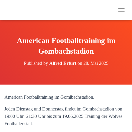
N
A
V
I
G
American Footballtraining im
A
T
Gombachstadion
I
O
Published by
Alfred Erfurt
on
28. Mai 2025
N
U
M
S
C
H
American Footballtraining im Gomlbachstadion.
A
L
Jeden Dienstag und Donnerstag findet im Gombachstadion von
T
E
19:00 Uhr -21:30 Uhr bis zum 19.06.2025 Training der Wolves
N
Footballer statt.