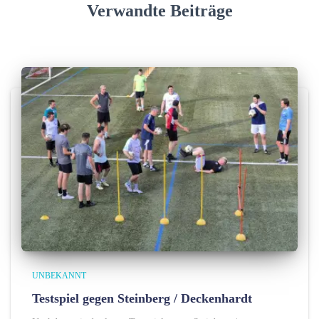
Verwandte Beiträge
e
n
UNBEKANNT
Testspiel gegen Steinberg / Deckenhardt