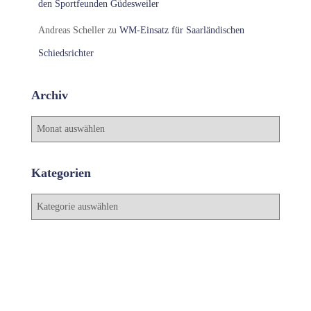
den Sportfeunden Güdesweiler
Andreas Scheller
zu
WM-Einsatz für Saarländischen
Schiedsrichter
Archiv
A
r
c
h
Kategorien
i
v
K
a
t
e
g
o
r
i