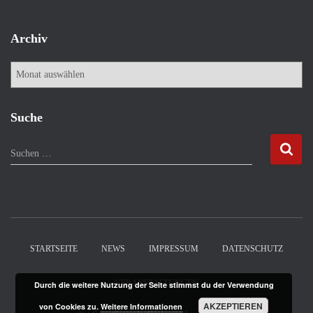
Archiv
A
r
c
h
Suche
i
v
S
Suchen …
u
c
h
e
n
n
STARTSEITE
NEWS
IMPRESSUM
DATENSCHUTZ
a
c
VERANSTALTUNGEN
Durch die weitere Nutzung der Seite stimmst du der Verwendung
h
:
AKZEPTIEREN
von Cookies zu.
Weitere Informationen