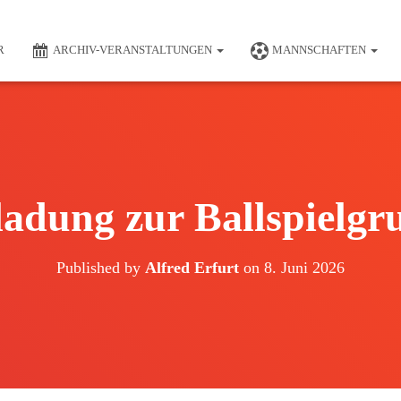
R
ARCHIV-VERANSTALTUNGEN
MANNSCHAFTEN
adung zur Ballspielg
Published by
Alfred Erfurt
on
8. Juni 2026