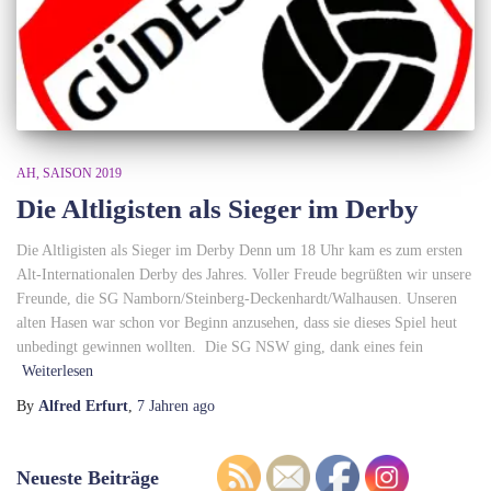
AH
SAISON 2019
Die Altligisten als Sieger im Derby
Die Altligisten als Sieger im Derby Denn um 18 Uhr kam es zum ersten
Alt-Internationalen Derby des Jahres. Voller Freude begrüßten wir unsere
Freunde, die SG Namborn/Steinberg-Deckenhardt/Walhausen. Unseren
alten Hasen war schon vor Beginn anzusehen, dass sie dieses Spiel heut
unbedingt gewinnen wollten. Die SG NSW ging, dank eines fein
Weiterlesen
By
Alfred Erfurt
,
7 Jahren
ago
Neueste Beiträge