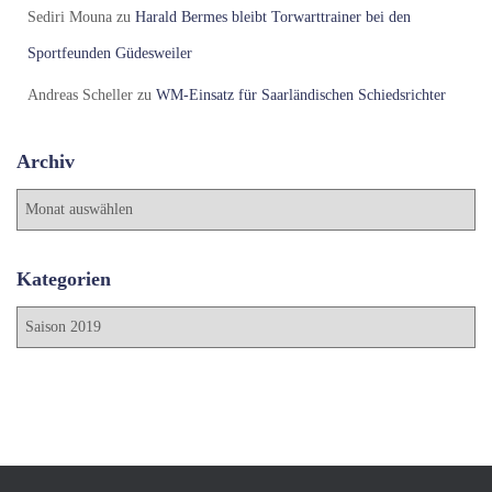
Sediri Mouna
zu
Harald Bermes bleibt Torwarttrainer bei den
Sportfeunden Güdesweiler
Andreas Scheller
zu
WM-Einsatz für Saarländischen Schiedsrichter
Archiv
A
r
c
h
Kategorien
i
K
v
a
t
e
g
o
r
i