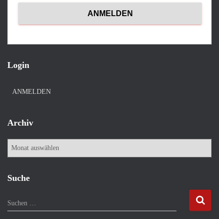
Login
ANMELDEN
Archiv
A
r
c
h
Suche
i
v
S
Suchen …
u