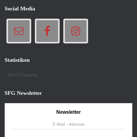
e
Social Media
n
Statistiken
265.037 Besuche
SFG Newsletter
Newsletter