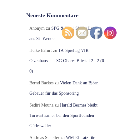
Neueste Kommentare
Anonym
zu
SFG & No.1 Shisha Lounge
aus St. Wendel
Heike Erfurt
zu
19. Spieltag VfR
Otzenhausen – SG Oberes Bliestal 2 : 2 (0 :
0)
Bernd Backes
zu
Vielen Dank an Björn
Gebauer für das Sponsoring
Sediri Mouna
zu
Harald Bermes bleibt
Torwarttrainer bei den Sportfeunden
Güdesweiler
Andreas Scheller
zu
WM-Einsatz für