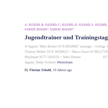
A- JUGEND
B- JUGEND
C- JUGEND
D- JUGEND
F- JUGEND
SAISON 2016/2017
SAISON 2016/2017
Jugendtrainer und Trainingstag
A-Jugend: Mike Becker 0176 80568067 montags + freitags 18
Thomas Welker 0176 56589623 + Marco Kunz 017681275392 d
Heylmann 0175 5410250 + Mike Denner 0176 6115166
Jugend: Heiko Schmitt
Weiterlesen
By
Florian Schohl
,
10 Jahren
ago