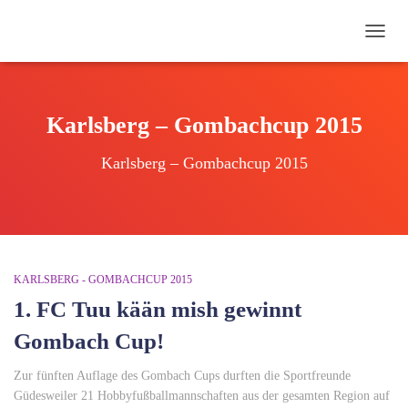
NAVI
UMSC
Karlsberg – Gombachcup 2015
Karlsberg – Gombachcup 2015
KARLSBERG - GOMBACHCUP 2015
1. FC Tuu kään mish gewinnt
Gombach Cup!
Zur fünften Auflage des Gombach Cups durften die Sportfreunde
Güdesweiler 21 Hobbyfußballmannschaften aus der gesamten Region auf