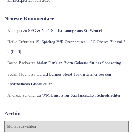
Kirmesspiel
28. Juli 2026
Neueste Kommentare
Anonym
zu
SFG & No.1 Shisha Lounge aus St. Wendel
Heike Erfurt
zu
19. Spieltag VfR Otzenhausen – SG Oberes Bliestal 2 :
2 (0 : 0)
Bernd Backes
zu
Vielen Dank an Björn Gebauer für das Sponsoring
Sediri Mouna
zu
Harald Bermes bleibt Torwarttrainer bei den
Sportfeunden Güdesweiler
Andreas Scheller
zu
WM-Einsatz für Saarländischen Schiedsrichter
Archiv
A
r