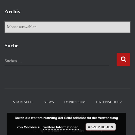
Archiv
A
r
c
h
Suche
i
v
S
Suchen …
u
c
h
e
n
n
STARTSEITE
NEWS
IMPRESSUM
DATENSCHUTZ
a
c
VERANSTALTUNGEN
Durch die weitere Nutzung der Seite stimmst du der Verwendung
h
:
AKZEPTIEREN
von Cookies zu.
Weitere Informationen
©
| Sportfreunde Güdesweiler e.V.
2025