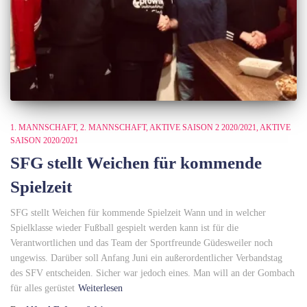
1. MANNSCHAFT
2. MANNSCHAFT
AKTIVE SAISON 2 2020/2021
AKTIVE
SAISON 2020/2021
SFG stellt Weichen für kommende
Spielzeit
SFG stellt Weichen für kommende Spielzeit Wann und in welcher
Spielklasse wieder Fußball gespielt werden kann ist für die
Verantwortlichen und das Team der Sportfreunde Güdesweiler noch
ungewiss. Darüber soll Anfang Juni ein außerordentlicher Verbandstag
des SFV entscheiden. Sicher war jedoch eines. Man will an der Gombach
für alles gerüstet
Weiterlesen