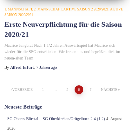
1. MANNSCHAFT
2. MANNSCHAFT
AKTIVE SAISON 2 2020/2021
AKTIVE
SAISON 2020/2021
Erste Neuverpflichtung für die Saison
2020/21
Maurice Jungblut Nach 1 1/2 Jahren Auswärtsspiel hat Maurice sich
wieder für die SFG entschieden. Wir freuen uns und begrüßen dich im
neuen-alten Team
By
Alfred Erfurt
,
7 Jahren
ago
Seitennummerierung
VORHERIGE
1
…
5
6
7
NÄCHSTE
der
Neueste Beiträge
Beiträge
SG Oberes Bliestal – SG Oberkirchen/Grügelborn 2:4 (1:2)
4. August
2026