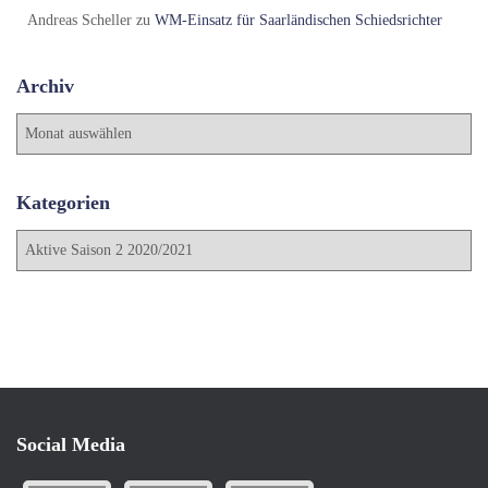
Andreas Scheller
zu
WM-Einsatz für Saarländischen Schiedsrichter
Archiv
A
r
c
h
Kategorien
i
K
v
a
t
e
g
o
r
i
e
Social Media
n