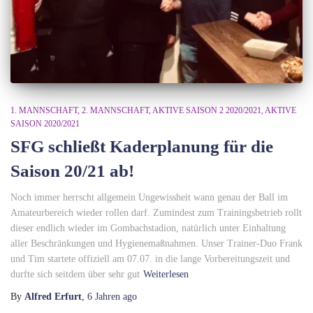
1. MANNSCHAFT
2. MANNSCHAFT
AKTIVE SAISON 2 2020/2021
AKTIVE
SAISON 2020/2021
SFG schließt Kaderplanung für die
Saison 20/21 ab!
Noch immer herrscht allgemein Ungewissheit wann genau der Ball im
Amateurbereich wieder rollen darf. Zumindest zum Trainingsbetrieb rollt
dieser endlich wieder im Gombachstadion, natürlich unter Einhaltung
aller Beschränkungen und Hygienemaßnahmen. Unser Trainer-Duo Frank
und Tim startete offiziell am 07.07. in die lange Vorbereitungszeit und
durfte sich seitdem über sehr gut
Weiterlesen
By
Alfred Erfurt
,
6 Jahren
ago