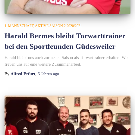
1. MANNSCHAFT
AKTIVE SAISON 2 2020/2021
Harald Bermes bleibt Torwarttrainer
bei den Sportfeunden Güdesweiler
Harald bleibt uns auch zur neuen Saison als Torwarttrainer erhalten. Wir
freuen uns auf eine weitere Zusammenarbeit.
By
Alfred Erfurt
,
6 Jahren
ago