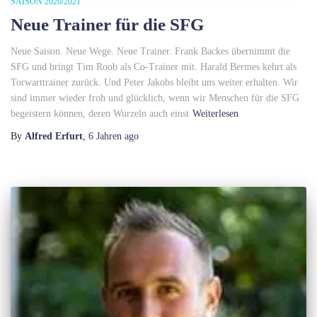
SAISON 2020/2021
Neue Trainer für die SFG
Neue Saison. Neue Wege. Neue Trainer. Frank Backes übernimmt die
SFG und bringt Tim Roob als Co-Trainer mit. Harald Bermes kehrt als
Torwarttrainer zurück. Und Peter Jakobs bleibt uns weiter erhalten. Wir
sind immer wieder froh und glücklich, wenn wir Menschen für die SFG
begeistern können, deren Wurzeln auch einst
Weiterlesen
By
Alfred Erfurt
,
6 Jahren
ago