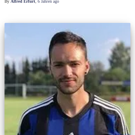
By
Alfred Erfurt
,
6 Jahren
ago