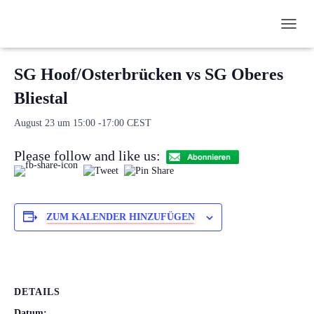
N
« Alle Veranstaltungen
A
V
SG Hoof/Osterbrücken vs SG Oberes
I
G
Bliestal
A
T
August 23 um 15:00
-
17:00
CEST
I
O
Please follow and like us:
N
U
M
S
C
ZUM KALENDER HINZUFÜGEN
H
A
L
T
E
N
DETAILS
Datum: