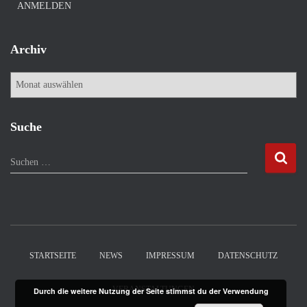
ANMELDEN
Archiv
A
r
c
h
Suche
i
v
S
Suchen …
u
c
h
e
n
n
STARTSEITE
NEWS
IMPRESSUM
DATENSCHUTZ
a
c
VERANSTALTUNGEN
Durch die weitere Nutzung der Seite stimmst du der Verwendung
h
: