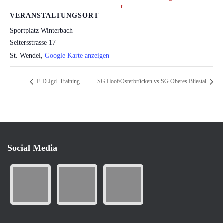
VERANSTALTUNGSORT
Sportplatz Winterbach
Seitersstrasse 17
St. Wendel
,
Google Karte anzeigen
E-D Jgd. Training
SG Hoof/Osterbrücken vs SG Oberes Bliestal
Social Media