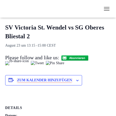
N
« Alle Veranstaltungen
A
V
SV Victoria St. Wendel vs SG Oberes
I
G
Bliestal 2
A
T
August 23 um 13:15
-
15:00
CEST
I
O
Please follow and like us:
N
U
M
S
C
ZUM KALENDER HINZUFÜGEN
H
A
L
T
E
N
DETAILS
Datum: