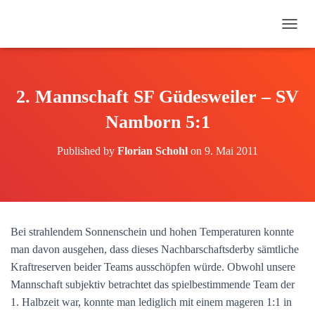
N
A
V
I
G
2. Mannschaft SF Güdesweiler – SV
A
T
Namborn 5:1
I
O
Published by
Florian Schohl
on
9. Mai 2011
N
U
M
S
C
H
Bei strahlendem Sonnenschein und hohen Temperaturen konnte
A
man davon ausgehen, dass dieses Nachbarschaftsderby sämtliche
L
T
Kraftreserven beider Teams ausschöpfen würde. Obwohl unsere
E
Mannschaft subjektiv betrachtet das spielbestimmende Team der
N
1. Halbzeit war, konnte man lediglich mit einem mageren 1:1 in