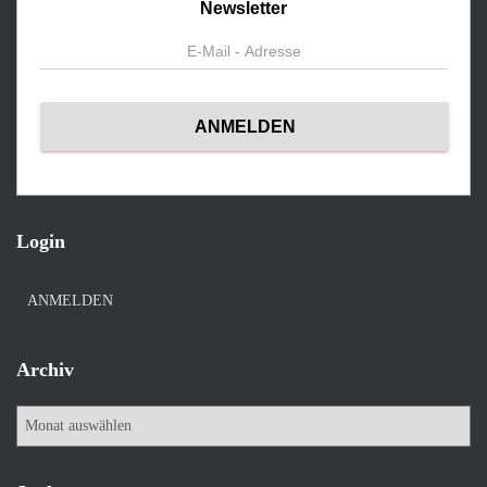
Newsletter
Login
ANMELDEN
Archiv
A
r
c