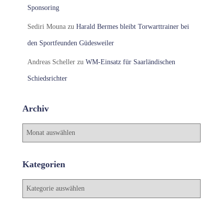
Sponsoring
Sediri Mouna
zu
Harald Bermes bleibt Torwarttrainer bei
den Sportfeunden Güdesweiler
Andreas Scheller
zu
WM-Einsatz für Saarländischen
Schiedsrichter
Archiv
A
r
c
h
Kategorien
i
v
K
a
t
e