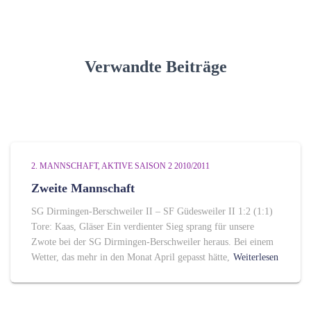
g
o
r
i
Verwandte Beiträge
e
n
2. MANNSCHAFT
AKTIVE SAISON 2 2010/2011
Zweite Mannschaft
SG Dirmingen-Berschweiler II – SF Güdesweiler II 1:2 (1:1)
Tore: Kaas, Gläser Ein verdienter Sieg sprang für unsere
Zwote bei der SG Dirmingen-Berschweiler heraus. Bei einem
Wetter, das mehr in den Monat April gepasst hätte,
Weiterlesen