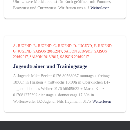
Uhr. Unsere Muckibude ist für Euch geöffnet, mit Pommes,
Bratwurst und Currywurst. Wir freuen uns auf
Weiterlesen
A- JUGEND
B- JUGEND
C- JUGEND
D- JUGEND
F- JUGEND
G- JUGEND
SAISON 2016/2017
SAISON 2016/2017
SAISON
2016/2017
SAISON 2016/2017
SAISON 2016/2017
Jugendtrainer und Trainingstage
A-Jugend: Mike Becker 0176 80568067 montags + freitags
18:00h in Hirstein + mittwochs 18:00h in Oberkirchen B1-
Jugend: Thomas Welker 0176 56589623 + Marco Kunz
017681275392 dienstags + donnerstags 17:30h in
Wolfersweiler B2-Jugend: Nils Heylmann 0175
Weiterlesen