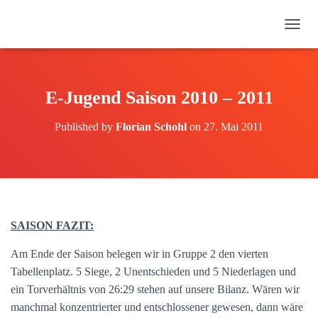
N
A
V
I
G
E-Jugend Saison 2010 – 2011
A
T
Published by
Florian Schohl
on
27. Mai 2011
I
O
N
U
M
S
C
H
SAISON FAZIT:
A
L
Am Ende der Saison belegen wir in Gruppe 2 den vierten
T
Tabellenplatz. 5 Siege, 2 Unentschieden und 5 Niederlagen und
E
ein Torverhältnis von 26:29 stehen auf unsere Bilanz. Wären wir
N
manchmal konzentrierter und entschlossener gewesen, dann wäre