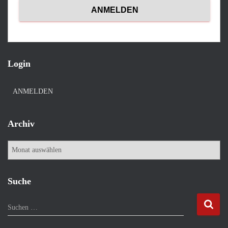
Login
ANMELDEN
Archiv
A
r
c
h
Suche
i
v
S
Suchen …
u
c