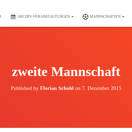
R
ARCHIV-VERANSTALTUNGEN
MANNSCHAFTEN
zweite Mannschaft
Published by
Florian Schohl
on
7. Dezember 2015