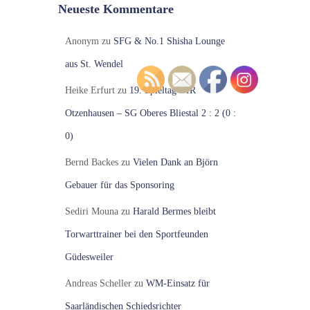
Neueste Kommentare
Anonym
zu
SFG & No.1 Shisha Lounge
aus St. Wendel
Heike Erfurt
zu
19. Spieltag VfR
Otzenhausen – SG Oberes Bliestal 2 : 2 (0 :
0)
Bernd Backes
zu
Vielen Dank an Björn
Gebauer für das Sponsoring
Sediri Mouna
zu
Harald Bermes bleibt
Torwarttrainer bei den Sportfeunden
Güdesweiler
Andreas Scheller
zu
WM-Einsatz für
Saarländischen Schiedsrichter