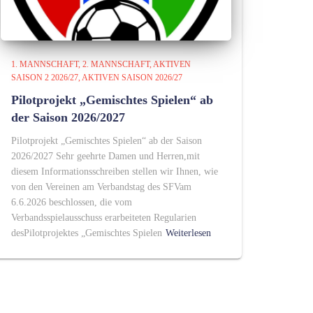
1. MANNSCHAFT
2. MANNSCHAFT
AKTIVEN
SAISON 2 2026/27
AKTIVEN SAISON 2026/27
Pilotprojekt „Gemischtes Spielen“ ab
der Saison 2026/2027
Pilotprojekt „Gemischtes Spielen“ ab der Saison
2026/2027 Sehr geehrte Damen und Herren,mit
diesem Informationsschreiben stellen wir Ihnen, wie
von den Vereinen am Verbandstag des SFVam
6.6.2026 beschlossen, die vom
Verbandsspielausschuss erarbeiteten Regularien
desPilotprojektes „Gemischtes Spielen
Weiterlesen