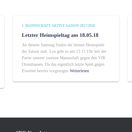
1. MANNSCHAFT
AKTIVE SAISON 2017/2018
Letzter Heimspieltag am 18.05.18
An diesem Samstag finden die letzten Heimspiele
der Saison statt. Los geht es um 13:15 Uhr mit der
Partie unserer zweiten Mannschaft gegen den VfR
Otzenhausen. Da das eigentlich letzte Spiel gegen
Eiweiler bereits vorgezogen
Weiterlesen