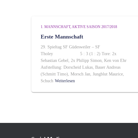
1. MANNSCHAFT
AKTIVE SAISON 2017/2018
Erste Mannschaft
29. Spieltag SF Güdesweiler – SF
Tholey 5 : 3 (1 : 2) Tore: 2x
Sebastian Gebel, 2x Philipp Simon, Ken von Ehr
Aufstellung: Dorscheid Lukas, Bauer Andreas
(Schmitt Timo), Morsch Jan, Jungblut Maurice,
Schuch
Weiterlesen