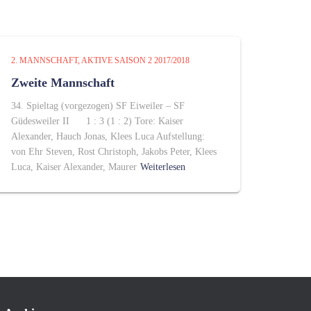
2. MANNSCHAFT
AKTIVE SAISON 2 2017/2018
Zweite Mannschaft
34. Spieltag (vorgezogen) SF Eiweiler – SF
Güdesweiler II 1 : 3 (1 : 2) Tore: Kaiser
Alexander, Hauch Jonas, Klees Luca Aufstellung:
von Ehr Steven, Rost Christoph, Jakobs Peter, Klees
Luca, Kaiser Alexander, Maurer
Weiterlesen