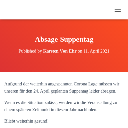
N
A
V
I
G
Absage Suppentag
A
T
Published by
Karsten Von Ehr
on
11. April 2021
I
O
N
U
M
S
Aufgrund der weiterhin angespannten Corona Lage müssen wir
C
H
unseren für den 24. April geplanten Suppentag leider absagen.
A
L
Wenn es die Situation zulässt, werden wir die Veranstaltung zu
T
einem späteren Zeitpunkt in diesem Jahr nachholen.
E
N
Bliebt weiterhin gesund!