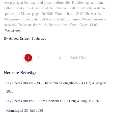
Am gestrigen Sonntag fand unser traditioneller Familientag statt. Um
halb elf fand ein F-Jugendspiel der Rabauken statt. Im Anschluss daran
spielten die Mamas gegen die Kids. Pünktlich um 12:00 Uhr war das
Mittagessen, Spießbraten mit Kartoffelsalat, Pommes, Würstchen sowie
rot/weiße Teller aus der Mucki Bude auf dem Tisch. Gegen 14:00
Weiterlesen
By
Alfred Erfurt
,
1 Jahr
ago
Seitennummerierung
1
2
…
11
NÄCHSTE
der
Neueste Beiträge
Beiträge
SG Oberes Bliestal – SG Oberkirchen/Grügelborn 2:4 (1:2)
4. August
2026
SG Oberes Bliestal II – SV Überroth II 2:1 (2:0)
4. August 2026
Kirmesspiel
28. Juli 2026