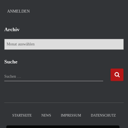
ANMELDEN
Archiv
A
r
c
h
Suche
i
v
S
Suchen …
u
c
h
e
n
n
STARTSEITE
NEWS
IMPRESSUM
DATENSCHUTZ
a
c