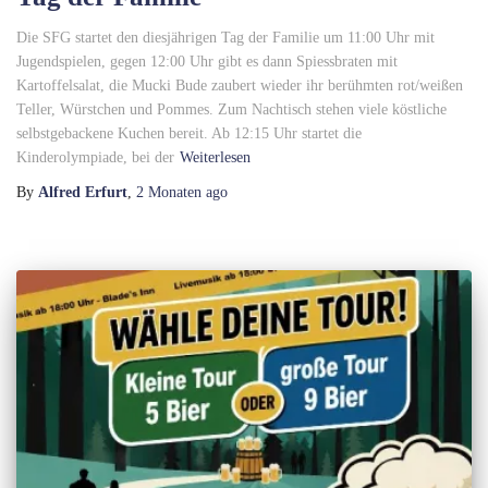
Die SFG startet den diesjährigen Tag der Familie um 11:00 Uhr mit
Jugendspielen, gegen 12:00 Uhr gibt es dann Spiessbraten mit
Kartoffelsalat, die Mucki Bude zaubert wieder ihr berühmten rot/weißen
Teller, Würstchen und Pommes. Zum Nachtisch stehen viele köstliche
selbstgebackene Kuchen bereit. Ab 12:15 Uhr startet die
Kinderolympiade, bei der
Weiterlesen
By
Alfred Erfurt
,
2 Monaten
ago