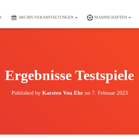
R
ARCHIV-VERANSTALTUNGEN
MANNSCHAFTEN
Ergebnisse Testspiele
Published by
Karsten Von Ehr
on
7. Februar 2023