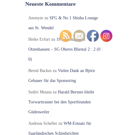
Neueste Kommentare
Anonym
zu
SFG & No.1 Shisha Lounge
aus St. Wendel
Heike Erfurt
zu
19. Spieltag VfR
Otzenhausen – SG Oberes Bliestal 2 : 2 (0 :
0)
Bernd Backes
zu
Vielen Dank an Björn
Gebauer für das Sponsoring
Sediri Mouna
zu
Harald Bermes bleibt
Torwarttrainer bei den Sportfeunden
Güdesweiler
Andreas Scheller
zu
WM-Einsatz für
Saarländischen Schiedsrichter