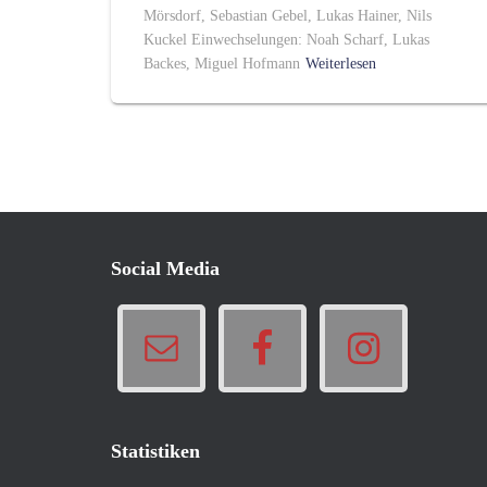
Mörsdorf, Sebastian Gebel, Lukas Hainer, Nils
Kuckel Einwechselungen: Noah Scharf, Lukas
Backes, Miguel Hofmann
Weiterlesen
Social Media
Statistiken