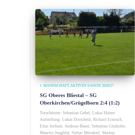
1. MANNSCHAFT
AKTIVEN SAISON 2026/27
SG Oberes Bliestal – SG
Oberkirchen/Grügelborn 2:4 (1:2)
Torschützen: Sebastian Gebel, Lukas Hainer
Aufstellung: Lukas Dorscheid, Richard Ermisch,
Elias Jochum, Andreas Bauer, Sebastian Gitzhofer,
Maurice Jungblut, Stefan Mörsdorf, Markus