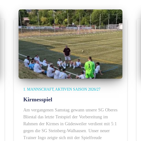
1. MANNSCHAFT
AKTIVEN SAISON 2026/27
Kirmesspiel
Am vergangenen Samstag gewann unsere SG Oberes
Bliestal das letzte Testspiel der Vorbereitung im
Rahmen der Kirmes in Güdesweiler verdient mit 5:1
gegen die SG Steinberg-Walhausen. Unser neuer
Trainer Ingo zeigte sich mit der Spielfreude