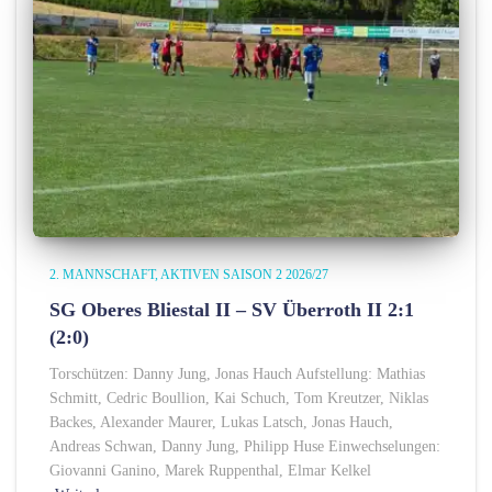
2. MANNSCHAFT
AKTIVEN SAISON 2 2026/27
SG Oberes Bliestal II – SV Überroth II 2:1
(2:0)
Torschützen: Danny Jung, Jonas Hauch Aufstellung: Mathias
Schmitt, Cedric Boullion, Kai Schuch, Tom Kreutzer, Niklas
Backes, Alexander Maurer, Lukas Latsch, Jonas Hauch,
Andreas Schwan, Danny Jung, Philipp Huse Einwechselungen:
Giovanni Ganino, Marek Ruppenthal, Elmar Kelkel