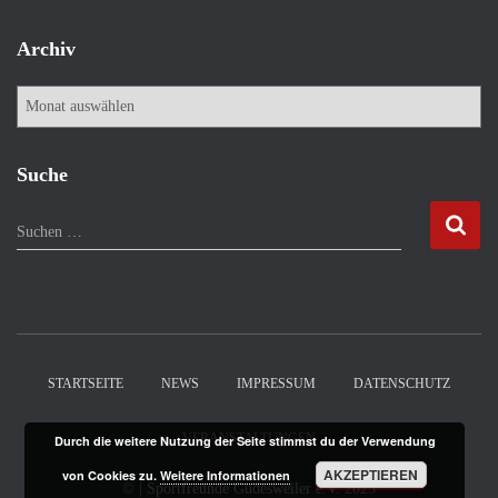
Archiv
A
r
c
h
Suche
i
v
S
Suchen …
u
c
h
e
n
n
STARTSEITE
NEWS
IMPRESSUM
DATENSCHUTZ
a
c
VERANSTALTUNGEN
Durch die weitere Nutzung der Seite stimmst du der Verwendung
h
:
AKZEPTIEREN
von Cookies zu.
Weitere Informationen
©
| Sportfreunde Güdesweiler e.V.
2025