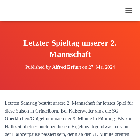
N
A
V
I
G
Letzter Spieltag unserer 2.
A
T
Mannschaft
I
O
Published by
Alfred Erfurt
on
27. Mai 2024
N
U
M
S
C
H
Letzten Samstag bestritt unsere 2. Mannschaft ihr letztes Spiel für
A
diese Saison in Grügelborn. Bei Kaiserwetter ging die SG
L
T
Oberkirchen/Grügelborn nach der 9. Minute in Führung. Bis zur
E
Halbzeit blieb es auch bei diesem Ergebnis. Irgendwas muss in
N
der Halbzeitpause passiert sein, denn ab der 51. Minute drehten