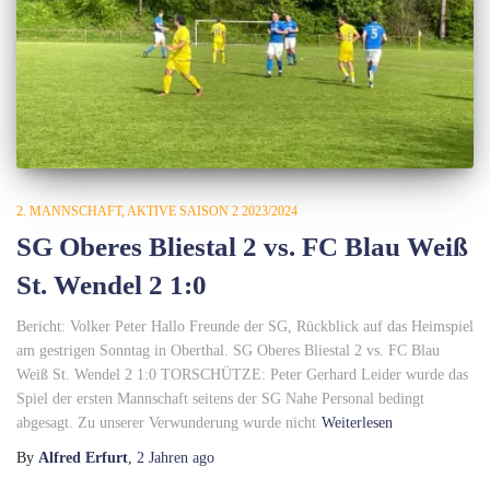
2. MANNSCHAFT
AKTIVE SAISON 2 2023/2024
SG Oberes Bliestal 2 vs. FC Blau Weiß
St. Wendel 2 1:0
Bericht: Volker Peter Hallo Freunde der SG, Rückblick auf das Heimspiel
am gestrigen Sonntag in Oberthal. SG Oberes Bliestal 2 vs. FC Blau
Weiß St. Wendel 2 1:0 TORSCHÜTZE: Peter Gerhard Leider wurde das
Spiel der ersten Mannschaft seitens der SG Nahe Personal bedingt
abgesagt. Zu unserer Verwunderung wurde nicht
Weiterlesen
By
Alfred Erfurt
,
2 Jahren
ago