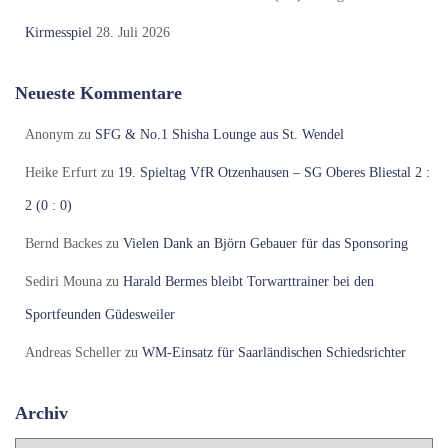
Kirmesspiel
28. Juli 2026
Neueste Kommentare
Anonym
zu
SFG & No.1 Shisha Lounge aus St. Wendel
Heike Erfurt
zu
19. Spieltag VfR Otzenhausen – SG Oberes Bliestal 2 :
2 (0 : 0)
Bernd Backes
zu
Vielen Dank an Björn Gebauer für das Sponsoring
Sediri Mouna
zu
Harald Bermes bleibt Torwarttrainer bei den
Sportfeunden Güdesweiler
Andreas Scheller
zu
WM-Einsatz für Saarländischen Schiedsrichter
Archiv
A