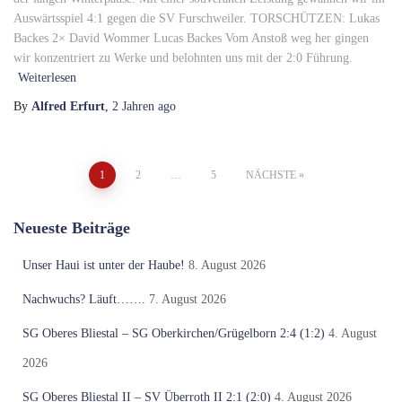
Auswärtsspiel 4:1 gegen die SV Furschweiler. TORSCHÜTZEN: Lukas
Backes 2× David Wommer Lucas Backes Vom Anstoß weg her gingen
wir konzentriert zu Werke und belohnten uns mit der 2:0 Führung.
Weiterlesen
By
Alfred Erfurt
,
2 Jahren
ago
Seitennummerierung
1
2
…
5
NÄCHSTE
der
Neueste Beiträge
Beiträge
Unser Haui ist unter der Haube!
8. August 2026
Nachwuchs? Läuft…….
7. August 2026
SG Oberes Bliestal – SG Oberkirchen/Grügelborn 2:4 (1:2)
4. August
2026
SG Oberes Bliestal II – SV Überroth II 2:1 (2:0)
4. August 2026