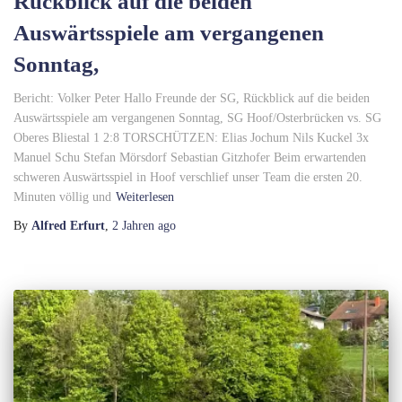
Rückblick auf die beiden
Auswärtsspiele am vergangenen
Sonntag,
Bericht: Volker Peter Hallo Freunde der SG, Rückblick auf die beiden
Auswärtsspiele am vergangenen Sonntag, SG Hoof/Osterbrücken vs. SG
Oberes Bliestal 1 2:8 TORSCHÜTZEN: Elias Jochum Nils Kuckel 3x
Manuel Schu Stefan Mörsdorf Sebastian Gitzhofer Beim erwartenden
schweren Auswärtsspiel in Hoof verschlief unser Team die ersten 20.
Minuten völlig und
Weiterlesen
By
Alfred Erfurt
,
2 Jahren
ago