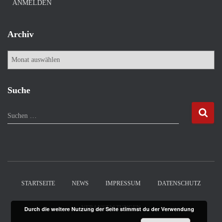
ANMELDEN
Archiv
A
r
c
h
Suche
i
v
S
Suchen …
u
c
h
e
n
n
STARTSEITE
NEWS
IMPRESSUM
DATENSCHUTZ
a
c
VERANSTALTUNGEN
Durch die weitere Nutzung der Seite stimmst du der Verwendung
h
: