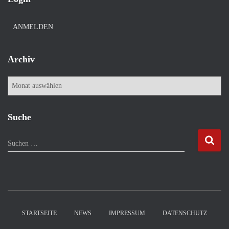
ANMELDEN
Archiv
A
r
c
h
Suche
i
v
S
Suchen …
u
c
h
e
n
n
STARTSEITE
NEWS
IMPRESSUM
DATENSCHUTZ
a
c