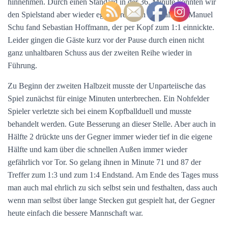
hinnehmen. Durch einen Standard in der 36. Minute konnten wir
den Spielstand aber wieder egalisieren. Ein Eckball von Manuel
Schu fand Sebastian Hoffmann, der per Kopf zum 1:1 einnickte.
Leider gingen die Gäste kurz vor der Pause durch einen nicht
ganz unhaltbaren Schuss aus der zweiten Reihe wieder in
Führung.
Zu Beginn der zweiten Halbzeit musste der Unparteiische das
Spiel zunächst für einige Minuten unterbrechen. Ein Nohfelder
Spieler verletzte sich bei einem Kopfballduell und musste
behandelt werden. Gute Besserung an dieser Stelle. Aber auch in
Hälfte 2 drückte uns der Gegner immer wieder tief in die eigene
Hälfte und kam über die schnellen Außen immer wieder
gefährlich vor Tor. So gelang ihnen in Minute 71 und 87 der
Treffer zum 1:3 und zum 1:4 Endstand. Am Ende des Tages muss
man auch mal ehrlich zu sich selbst sein und festhalten, dass auch
wenn man selbst über lange Stecken gut gespielt hat, der Gegner
heute einfach die bessere Mannschaft war.