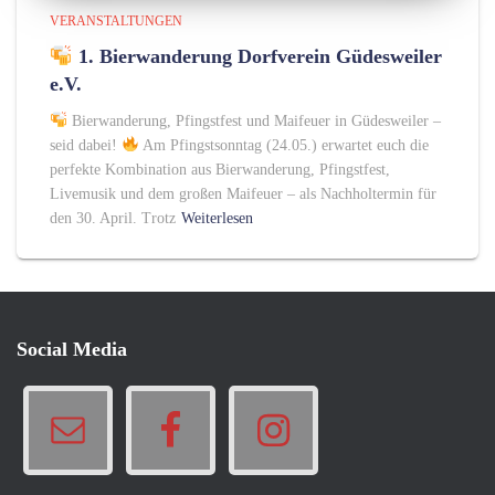
VERANSTALTUNGEN
1. Bierwanderung Dorfverein Güdesweiler
e.V.
Bierwanderung, Pfingstfest und Maifeuer in Güdesweiler –
seid dabei!
Am Pfingstsonntag (24.05.) erwartet euch die
perfekte Kombination aus Bierwanderung, Pfingstfest,
Livemusik und dem großen Maifeuer – als Nachholtermin für
den 30. April. Trotz
Weiterlesen
Social Media