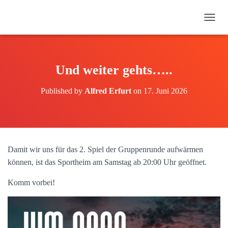
N
A
V
I
G
Und weiter gehts…..
A
T
Published by
Alfred Erfurt
on
17. Juni 2026
I
O
N
U
M
S
Damit wir uns für das 2. Spiel der Gruppenrunde aufwärmen
C
H
können, ist das Sportheim am Samstag ab 20:00 Uhr geöffnet.
A
L
Komm vorbei!
T
E
N