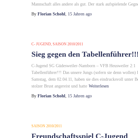
Mannschaft alles andere als gut. Der stark aufspielende Geg
By
Florian Schohl
,
15 Jahren
ago
C- JUGEND
SAISON 2010/2011
Sieg gegen den Tabellenführer!!
C-Jugend SG Güdesweiler-Namborn – VFB Heusweiler 2:1 (0
Tabellenführer!!! Das unsere Jungs (sofern sie denn wollen)
Samstag, dem 02.04.11, haben sie dies eindrucksvoll unter B
stolzer Brust angereist und hatte
Weiterlesen
By
Florian Schohl
,
15 Jahren
ago
SAISON 2010/2011
Freundschaftsspiel C-Jugend