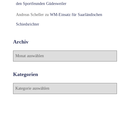
den Sportfeunden Güdesweiler
Andreas Scheller
zu
WM-Einsatz für Saarländischen
Schiedsrichter
Archiv
A
r
c
h
Kategorien
i
v
K
a
t
e
g
o
r