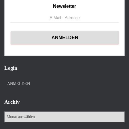
Newsletter
Login
ANMELDEN
Archiv
A
r
c