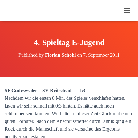
N
A
V
I
G
4. Spieltag E-Jugend
A
T
Published by
Florian Schohl
on
7. September 2011
I
O
N
U
M
S
SF Güdesweiler – SV Reitscheid 1:3
C
H
Nachdem wir die ersten 8 Min. des Spieles verschlafen hatten,
A
lagen wir sehr schnell mit 0:3 hinten. Es hätte auch noch
L
schlimmer sein können. Wir hatten in dieser Zeit Glück und einen
T
E
guten Torhüter. Nach dem Anschlusstreffer durch Jannik ging ein
N
Ruck durch die Mannschaft und sie versuchte das Ergebnis
positiver zu gestalten.