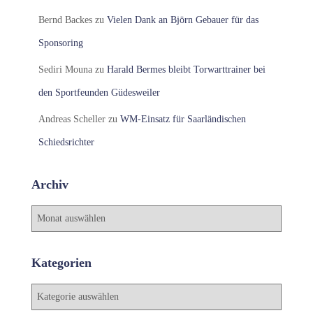
Bernd Backes
zu
Vielen Dank an Björn Gebauer für das
Sponsoring
Sediri Mouna
zu
Harald Bermes bleibt Torwarttrainer bei
den Sportfeunden Güdesweiler
Andreas Scheller
zu
WM-Einsatz für Saarländischen
Schiedsrichter
Archiv
A
r
c
h
Kategorien
i
v
K
a