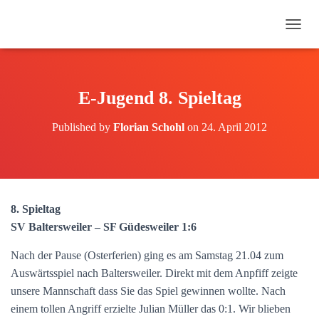
N
A
V
I
G
E-Jugend 8. Spieltag
A
T
Published by
Florian Schohl
on
24. April 2012
I
O
N
U
M
S
8. Spieltag
C
H
SV Baltersweiler – SF Güdesweiler 1:6
A
L
Nach der Pause (Osterferien) ging es am Samstag 21.04 zum
T
Auswärtsspiel nach Baltersweiler. Direkt mit dem Anpfiff zeigte
E
unsere Mannschaft dass Sie das Spiel gewinnen wollte. Nach
N
einem tollen Angriff erzielte Julian Müller das 0:1. Wir blieben