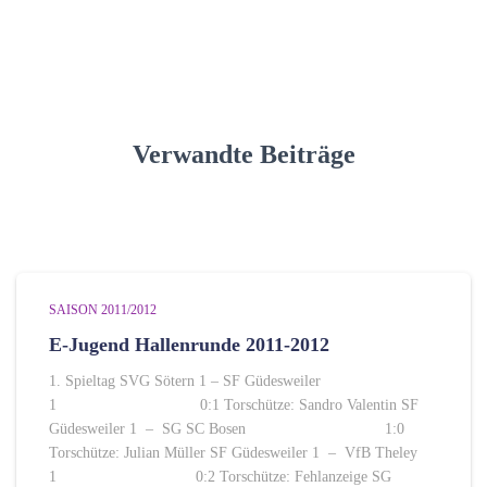
t
e
g
o
r
i
Verwandte Beiträge
e
n
SAISON 2011/2012
E-Jugend Hallenrunde 2011-2012
1. Spieltag SVG Sötern 1 – SF Güdesweiler
1 0:1 Torschütze: Sandro Valentin SF
Güdesweiler 1 – SG SC Bosen 1:0
Torschütze: Julian Müller SF Güdesweiler 1 – VfB Theley
1 0:2 Torschütze: Fehlanzeige SG