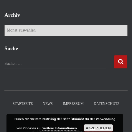
Archiv
A
r
c
h
Suche
i
v
S
Suchen …
u
c
h
e
n
n
STARTSEITE
NEWS
IMPRESSUM
DATENSCHUTZ
a
c
VERANSTALTUNGEN
Durch die weitere Nutzung der Seite stimmst du der Verwendung
h
:
AKZEPTIEREN
von Cookies zu.
Weitere Informationen
©
| Sportfreunde Güdesweiler e.V.
2025