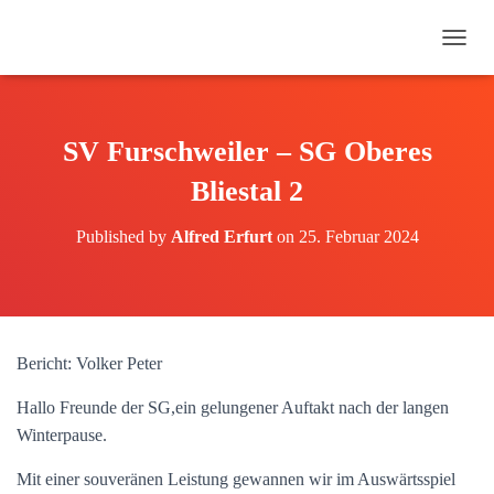
N
A
V
I
G
SV Furschweiler – SG Oberes
A
T
Bliestal 2
I
O
Published by
Alfred Erfurt
on
25. Februar 2024
N
U
M
S
C
H
Bericht: Volker Peter
A
L
Hallo Freunde der SG,ein gelungener Auftakt nach der langen
T
E
Winterpause.
N
Mit einer souveränen Leistung gewannen wir im Auswärtsspiel