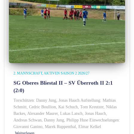
2. MANNSCHAFT
AKTIVEN SAISON 2 2026/27
SG Oberes Bliestal II – SV Überroth II 2:1
(2:0)
Torschützen: Danny Jung, Jonas Hauch Aufstellung: Mathias
Schmitt, Cedric Boullion, Kai Schuch, Tom Kreutzer, Niklas
Backes, Alexander Maurer, Lukas Latsch, Jonas Hauch,
Andreas Schwan, Danny Jung, Philipp Huse Einwechselungen:
Giovanni Ganino, Marek Ruppenthal, Elmar Kelkel
Weiterlesen