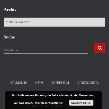
Archiv
A
r
c
h
Suche
i
v
S
Suchen …
u
c
h
e
n
n
STARTSEITE
NEWS
IMPRESSUM
DATENSCHUTZ
a
c
VERANSTALTUNGEN
Durch die weitere Nutzung der Seite stimmst du der Verwendung
h
:
AKZEPTIEREN
von Cookies zu.
Weitere Informationen
©
| Sportfreunde Güdesweiler e.V.
2025