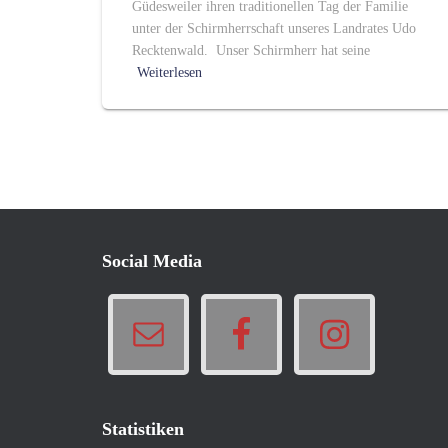
Güdesweiler ihren traditionellen Tag der Familie
unter der Schirmherrschaft unseres Landrates Udo
Recktenwald. Unser Schirmherr hat seine
Weiterlesen
Social Media
Statistiken