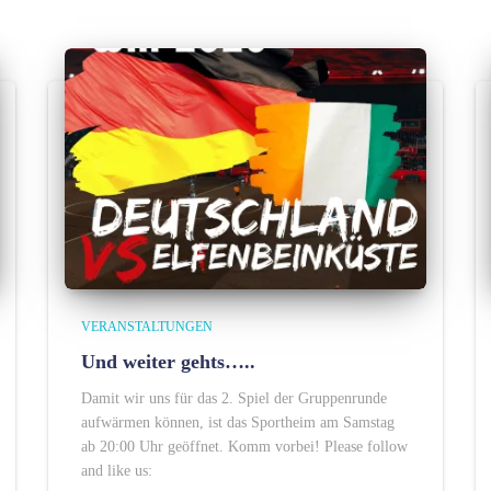
VERANSTALTUNGEN
Und weiter gehts…..
Damit wir uns für das 2. Spiel der Gruppenrunde
aufwärmen können, ist das Sportheim am Samstag
ab 20:00 Uhr geöffnet. Komm vorbei! Please follow
and like us: