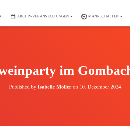
R
ARCHIV-VERANSTALTUNGEN
MANNSCHAFTEN
weinparty im Gombach
Published by
Isabelle Möller
on
10. Dezember 2024