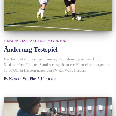
1. MANNSCHAFT
AKTIVE SAISON 2021/2022
Änderung Testspiel
Das Testspiel am morgigen Samstag, 05. Februar gegen den 1. FC
Niederkirchen fällt aus. Stattdessen spielt unsere Mannschaft morgen um
15.00 Uhr in Hasborn gegen den SV Rot Weiss Hasborn
By
Karsten Von Ehr
,
5 Jahren
ago