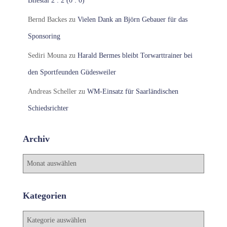
Bliestal 2 : 2 (0 : 0)
Bernd Backes
zu
Vielen Dank an Björn Gebauer für das
Sponsoring
Sediri Mouna
zu
Harald Bermes bleibt Torwarttrainer bei
den Sportfeunden Güdesweiler
Andreas Scheller
zu
WM-Einsatz für Saarländischen
Schiedsrichter
Archiv
A
r
c
h
Kategorien
i
v
K
a