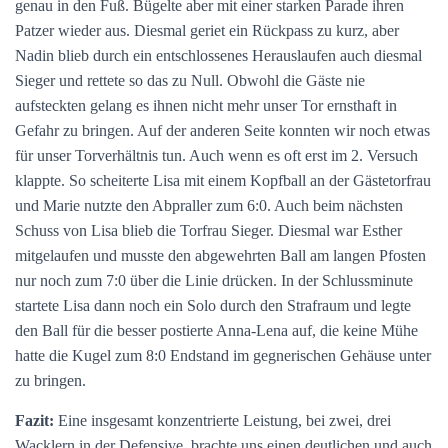
genau in den Fuß. Bügelte aber mit einer starken Parade ihren
Patzer wieder aus. Diesmal geriet ein Rückpass zu kurz, aber
Nadin blieb durch ein entschlossenes Herauslaufen auch diesmal
Sieger und rettete so das zu Null. Obwohl die Gäste nie
aufsteckten gelang es ihnen nicht mehr unser Tor ernsthaft in
Gefahr zu bringen. Auf der anderen Seite konnten wir noch etwas
für unser Torverhältnis tun. Auch wenn es oft erst im 2. Versuch
klappte. So scheiterte Lisa mit einem Kopfball an der Gästetorfrau
und Marie nutzte den Abpraller zum 6:0. Auch beim nächsten
Schuss von Lisa blieb die Torfrau Sieger. Diesmal war Esther
mitgelaufen und musste den abgewehrten Ball am langen Pfosten
nur noch zum 7:0 über die Linie drücken. In der Schlussminute
startete Lisa dann noch ein Solo durch den Strafraum und legte
den Ball für die besser postierte Anna-Lena auf, die keine Mühe
hatte die Kugel zum 8:0 Endstand im gegnerischen Gehäuse unter
zu bringen.
Fazit:
Eine insgesamt konzentrierte Leistung, bei zwei, drei
Wacklern in der Defensive, brachte uns einen deutlichen und auch