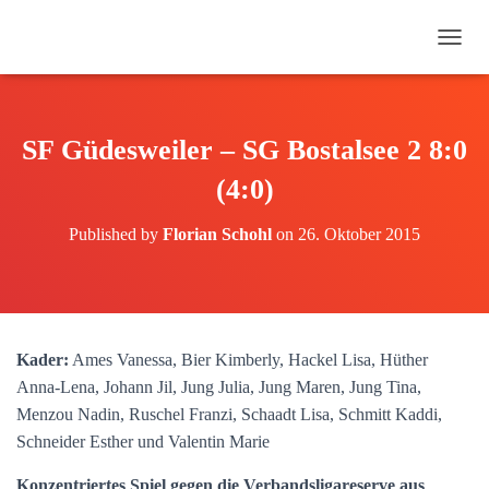
N
A
V
I
G
SF Güdesweiler – SG Bostalsee 2 8:0
A
T
(4:0)
I
O
Published by
Florian Schohl
on
26. Oktober 2015
N
U
M
S
C
H
Kader:
Ames Vanessa, Bier Kimberly, Hackel Lisa, Hüther
A
Anna-Lena, Johann Jil, Jung Julia, Jung Maren, Jung Tina,
L
T
Menzou Nadin, Ruschel Franzi, Schaadt Lisa, Schmitt Kaddi,
E
Schneider Esther und Valentin Marie
N
Konzentriertes Spiel gegen die Verbandsligareserve aus