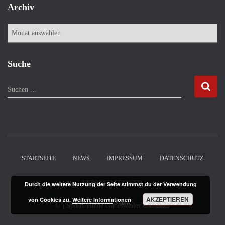
Archiv
A
r
c
h
Suche
i
v
S
Suchen …
u
c
h
e
n
n
STARTSEITE
NEWS
IMPRESSUM
DATENSCHUTZ
a
c
VERANSTALTUNGEN
Durch die weitere Nutzung der Seite stimmst du der Verwendung
h
:
AKZEPTIEREN
von Cookies zu.
Weitere Informationen
©
| Sportfreunde Güdesweiler e.V.
2025