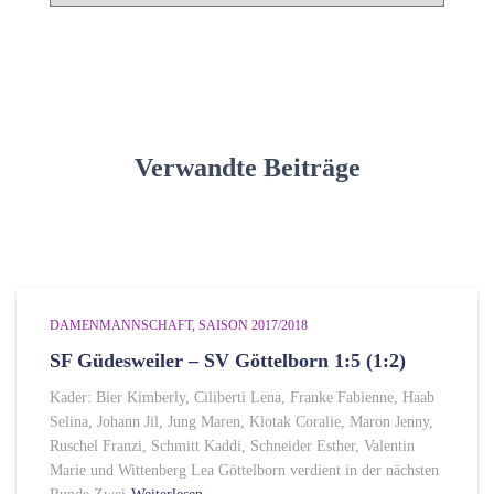
t
e
g
o
r
i
Verwandte Beiträge
e
n
DAMENMANNSCHAFT
SAISON 2017/2018
SF Güdesweiler – SV Göttelborn 1:5 (1:2)
Kader: Bier Kimberly, Ciliberti Lena, Franke Fabienne, Haab
Selina, Johann Jil, Jung Maren, Klotak Coralie, Maron Jenny,
Ruschel Franzi, Schmitt Kaddi, Schneider Esther, Valentin
Marie und Wittenberg Lea Göttelborn verdient in der nächsten