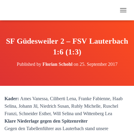
N
A
V
I
G
SF Güdesweiler 2 – FSV Lauterbach
A
T
1:6 (1:3)
I
O
Published by
Florian Schohl
on
25. September 2017
N
U
M
S
C
H
Kader:
Ames Vanessa, Ciliberti Lena, Franke Fabienne, Haab
A
Selina, Johann Jil, Niedrich Susan, Rubly Michelle, Ruschel
L
T
Franzi, Schneider Esther, Will Selina und Wittenberg Lea
E
Klare Niederlage gegen den Spitzenreiter
N
Gegen den Tabellenführer aus Lauterbach stand unsere