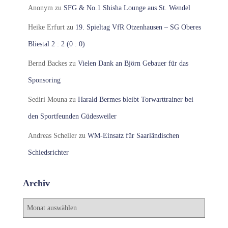
Anonym
zu
SFG & No.1 Shisha Lounge aus St. Wendel
Heike Erfurt
zu
19. Spieltag VfR Otzenhausen – SG Oberes
Bliestal 2 : 2 (0 : 0)
Bernd Backes
zu
Vielen Dank an Björn Gebauer für das
Sponsoring
Sediri Mouna
zu
Harald Bermes bleibt Torwarttrainer bei
den Sportfeunden Güdesweiler
Andreas Scheller
zu
WM-Einsatz für Saarländischen
Schiedsrichter
Archiv
A
r
c