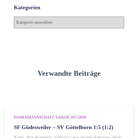
h
Kategorien
i
v
K
a
t
e
g
o
r
i
Verwandte Beiträge
e
n
DAMENMANNSCHAFT
SAISON 2017/2018
SF Güdesweiler – SV Göttelborn 1:5 (1:2)
Kader: Bier Kimberly, Ciliberti Lena, Franke Fabienne, Haab