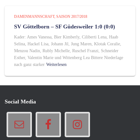
DAMENMANNSCHAFT
SAISON 2017/2018
SV Göttelborn – SF Güdesweiler 1:0 (0:0)
Kader: Ames Vanessa, Bier Kimberly, Ciliberti Lena, Haab
Selina, Hackel Lisa, Johann Jil, Jung Maren, Klotak Coralie,
Menzou Nadin, Rubly Michelle, Ruschel Franzi, Schneider
Esther, Valentin Marie und Wittenberg Lea Bittere Niederlage
nach ganz starker
Weiterlesen
Social Media