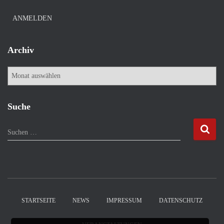
ANMELDEN
Archiv
A
r
c
h
Suche
i
v
S
Suchen …
u
c
h
e
n
n
STARTSEITE
NEWS
IMPRESSUM
DATENSCHUTZ
a
c