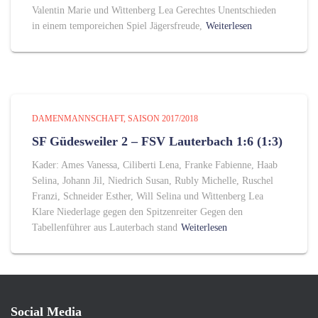
Valentin Marie und Wittenberg Lea Gerechtes Unentschieden
in einem temporeichen Spiel Jägersfreude,
Weiterlesen
DAMENMANNSCHAFT
SAISON 2017/2018
SF Güdesweiler 2 – FSV Lauterbach 1:6 (1:3)
Kader: Ames Vanessa, Ciliberti Lena, Franke Fabienne, Haab
Selina, Johann Jil, Niedrich Susan, Rubly Michelle, Ruschel
Franzi, Schneider Esther, Will Selina und Wittenberg Lea
Klare Niederlage gegen den Spitzenreiter Gegen den
Tabellenführer aus Lauterbach stand
Weiterlesen
Social Media