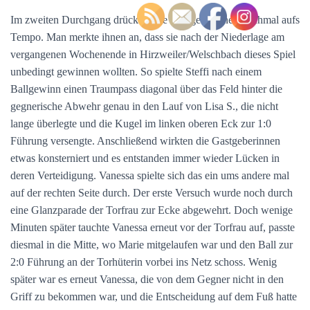
Im zweiten Durchgang drückten die Gastgeberinnen nochmal aufs
Tempo. Man merkte ihnen an, dass sie nach der Niederlage am
vergangenen Wochenende in Hirzweiler/Welschbach dieses Spiel
unbedingt gewinnen wollten. So spielte Steffi nach einem
Ballgewinn einen Traumpass diagonal über das Feld hinter die
gegnerische Abwehr genau in den Lauf von Lisa S., die nicht
lange überlegte und die Kugel im linken oberen Eck zur 1:0
Führung versengte. Anschließend wirkten die Gastgeberinnen
etwas konsterniert und es entstanden immer wieder Lücken in
deren Verteidigung. Vanessa spielte sich das ein ums andere mal
auf der rechten Seite durch. Der erste Versuch wurde noch durch
eine Glanzparade der Torfrau zur Ecke abgewehrt. Doch wenige
Minuten später tauchte Vanessa erneut vor der Torfrau auf, passte
diesmal in die Mitte, wo Marie mitgelaufen war und den Ball zur
2:0 Führung an der Torhüterin vorbei ins Netz schoss. Wenig
später war es erneut Vanessa, die von dem Gegner nicht in den
Griff zu bekommen war, und die Entscheidung auf dem Fuß hatte