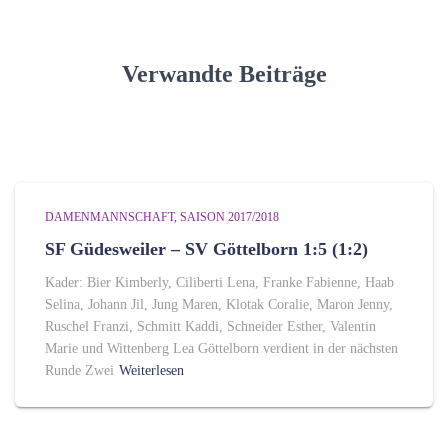
o
r
i
Verwandte Beiträge
e
n
DAMENMANNSCHAFT
SAISON 2017/2018
SF Güdesweiler – SV Göttelborn 1:5 (1:2)
Kader: Bier Kimberly, Ciliberti Lena, Franke Fabienne, Haab
Selina, Johann Jil, Jung Maren, Klotak Coralie, Maron Jenny,
Ruschel Franzi, Schmitt Kaddi, Schneider Esther, Valentin
Marie und Wittenberg Lea Göttelborn verdient in der nächsten
Runde Zwei
Weiterlesen