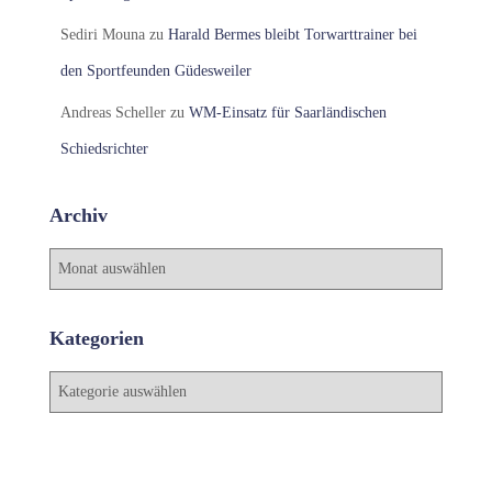
Sediri Mouna
zu
Harald Bermes bleibt Torwarttrainer bei
den Sportfeunden Güdesweiler
Andreas Scheller
zu
WM-Einsatz für Saarländischen
Schiedsrichter
Archiv
A
r
c
h
Kategorien
i
v
K
a
t
e
g