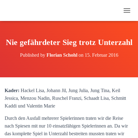
N
A
V
I
G
Nie gefährdeter Sieg trotz Unterzahl
A
T
Published by
Florian Schohl
on
15. Februar 2016
I
O
N
U
M
S
Kader:
Hackel Lisa, Johann Jil, Jung Julia, Jung Tina, Keil
C
H
Jessica, Menzou Nadin, Ruschel Franzi, Schaadt Lisa, Schmitt
A
Kaddi und Valentin Marie
L
T
Durch den Ausfall mehrerer Spielerinnen traten wir die Reise
E
nach Spiesen mit nur 10 einsatzfähigen Spielerinnen an. Da wir
N
das komplette Spiel in Unterzahl bestreiten mussten traten wir