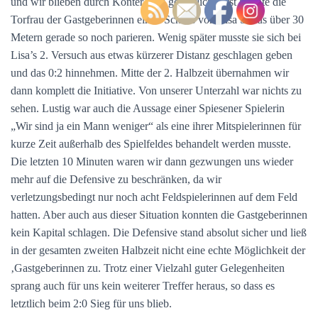
und wir blieben durch Konter stets gefährlich. Erst konnte die
Torfrau der Gastgeberinnen einen Schuss von Lisa S. aus über 30
Metern gerade so noch parieren. Wenig später musste sie sich bei
Lisa’s 2. Versuch aus etwas kürzerer Distanz geschlagen geben
und das 0:2 hinnehmen. Mitte der 2. Halbzeit übernahmen wir
dann komplett die Initiative. Von unserer Unterzahl war nichts zu
sehen. Lustig war auch die Aussage einer Spiesener Spielerin
„Wir sind ja ein Mann weniger“ als eine ihrer Mitspielerinnen für
kurze Zeit außerhalb des Spielfeldes behandelt werden musste.
Die letzten 10 Minuten waren wir dann gezwungen uns wieder
mehr auf die Defensive zu beschränken, da wir
verletzungsbedingt nur noch acht Feldspielerinnen auf dem Feld
hatten. Aber auch aus dieser Situation konnten die Gastgeberinnen
kein Kapital schlagen. Die Defensive stand absolut sicher und ließ
in der gesamten zweiten Halbzeit nicht eine echte Möglichkeit der
‚Gastgeberinnen zu. Trotz einer Vielzahl guter Gelegenheiten
sprang auch für uns kein weiterer Treffer heraus, so dass es
letztlich beim 2:0 Sieg für uns blieb.