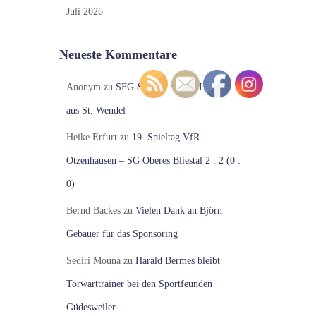
Juli 2026
Neueste Kommentare
Anonym
zu
SFG & No.1 Shisha Lounge
aus St. Wendel
Heike Erfurt
zu
19. Spieltag VfR
Otzenhausen – SG Oberes Bliestal 2 : 2 (0 :
0)
Bernd Backes
zu
Vielen Dank an Björn
Gebauer für das Sponsoring
Sediri Mouna
zu
Harald Bermes bleibt
Torwarttrainer bei den Sportfeunden
Güdesweiler