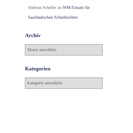
Andreas Scheller
zu
WM-Einsatz für
Saarländischen Schiedsrichter
Archiv
A
r
c
h
Kategorien
i
v
K
a
t
e
g
o
r
i
e