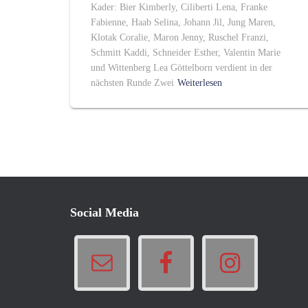
Kader: Bier Kimberly, Ciliberti Lena, Franke
Fabienne, Haab Selina, Johann Jil, Jung Maren,
Klotak Coralie, Maron Jenny, Ruschel Franzi,
Schmitt Kaddi, Schneider Esther, Valentin Marie
und Wittenberg Lea Göttelborn verdient in der
nächsten Runde Zwei
Weiterlesen
Social Media