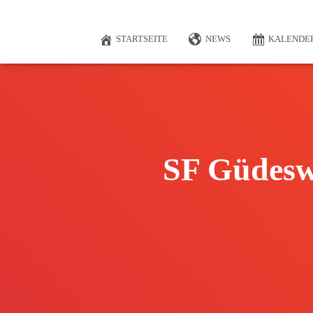
STARTSEITE
NEWS
KALENDE
SF Güdeswe