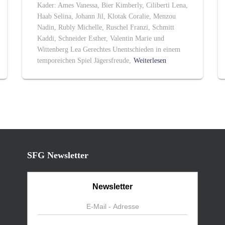
Kader: Ames Vanessa, Bier Kimberly, Ciliberti Lena,
Haab Selina, Johann Jil, Klotak Coralie, Menzou
Nadin, Rubly Michelle, Ruschel Franzi, Schmitt
Kaddi, Schneider Esther, Valentin Marie und
Wittenberg Lea Gerechtes Unentschieden in einem
temporeichen Spiel Jägersfreude,
Weiterlesen
SFG Newsletter
Newsletter