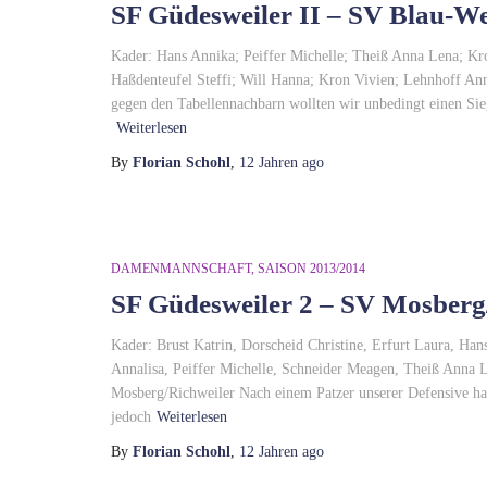
SF Güdesweiler II – SV Blau-Wei
Kader: Hans Annika; Peiffer Michelle; Theiß Anna Lena; Kro
Haßdenteufel Steffi; Will Hanna; Kron Vivien; Lehnhoff Ann
gegen den Tabellennachbarn wollten wir unbedingt einen Sie
Weiterlesen
By
Florian Schohl
,
12 Jahren
ago
DAMENMANNSCHAFT
SAISON 2013/2014
SF Güdesweiler 2 – SV Mosberg/
Kader: Brust Katrin, Dorscheid Christine, Erfurt Laura, Han
Annalisa, Peiffer Michelle, Schneider Meagen, Theiß Anna
Mosberg/Richweiler Nach einem Patzer unserer Defensive hatt
jedoch
Weiterlesen
By
Florian Schohl
,
12 Jahren
ago