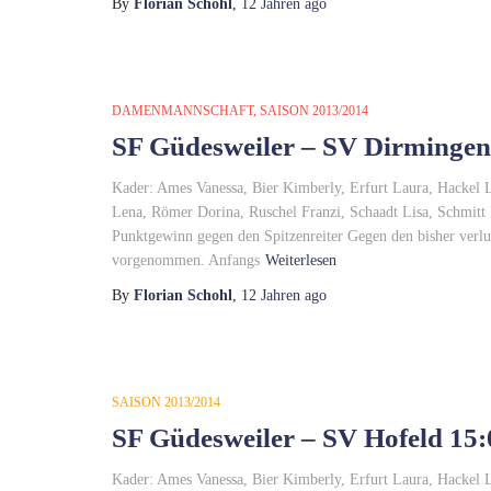
By
Florian Schohl
,
12 Jahren
ago
DAMENMANNSCHAFT
SAISON 2013/2014
SF Güdesweiler – SV Dirmingen 
Kader: Ames Vanessa, Bier Kimberly, Erfurt Laura, Hackel L
Lena, Römer Dorina, Ruschel Franzi, Schaadt Lisa, Schmitt
Punktgewinn gegen den Spitzenreiter Gegen den bisher verlus
vorgenommen. Anfangs
Weiterlesen
By
Florian Schohl
,
12 Jahren
ago
SAISON 2013/2014
SF Güdesweiler – SV Hofeld 15:0
Kader: Ames Vanessa, Bier Kimberly, Erfurt Laura, Hackel 