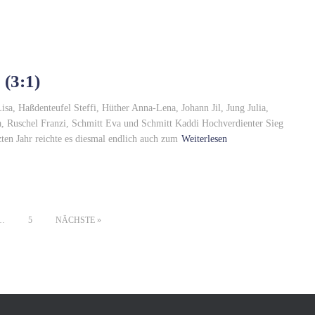
 (3:1)
sa, Haßdenteufel Steffi, Hüther Anna-Lena, Johann Jil, Jung Julia,
, Ruschel Franzi, Schmitt Eva und Schmitt Kaddi Hochverdienter Sieg
en Jahr reichte es diesmal endlich auch zum
Weiterlesen
…
5
NÄCHSTE