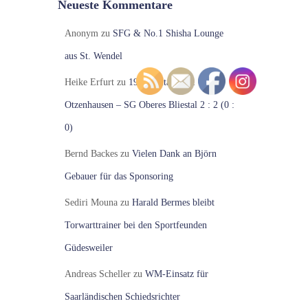
Neueste Kommentare
Anonym
zu
SFG & No.1 Shisha Lounge
aus St. Wendel
Heike Erfurt
zu
19. Spieltag VfR
Otzenhausen – SG Oberes Bliestal 2 : 2 (0 :
0)
Bernd Backes
zu
Vielen Dank an Björn
Gebauer für das Sponsoring
Sediri Mouna
zu
Harald Bermes bleibt
Torwarttrainer bei den Sportfeunden
Güdesweiler
Andreas Scheller
zu
WM-Einsatz für
Saarländischen Schiedsrichter