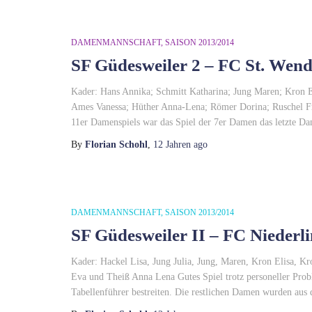
DAMENMANNSCHAFT
SAISON 2013/2014
SF Güdesweiler 2 – FC St. Wende
Kader: Hans Annika; Schmitt Katharina; Jung Maren; Kron E
Ames Vanessa; Hüther Anna-Lena; Römer Dorina; Ruschel Fra
11er Damenspiels war das Spiel der 7er Damen das letzte Da
By
Florian Schohl
,
12 Jahren
ago
DAMENMANNSCHAFT
SAISON 2013/2014
SF Güdesweiler II – FC Niederlin
Kader: Hackel Lisa, Jung Julia, Jung, Maren, Kron Elisa, K
Eva und Theiß Anna Lena Gutes Spiel trotz personeller Prob
Tabellenführer bestreiten. Die restlichen Damen wurden aus 