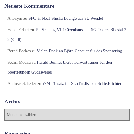
Neueste Kommentare
Anonym
zu
SFG & No.1 Shisha Lounge aus St. Wendel
Heike Erfurt
zu
19. Spieltag VfR Otzenhausen – SG Oberes Bliestal 2 :
2 (0 : 0)
Bernd Backes
zu
Vielen Dank an Björn Gebauer für das Sponsoring
Sediri Mouna
zu
Harald Bermes bleibt Torwarttrainer bei den
Sportfeunden Güdesweiler
Andreas Scheller
zu
WM-Einsatz für Saarländischen Schiedsrichter
Archiv
A
r
c
h
Kategorien