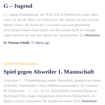
G – Jugend
G – Jugend Hallenspieltag am 19.02.2011 in Namborn Im ersten Spiel
trafen wir auf die Mini´s aus Winterbach. Wir mussten bis zurvorletzten
Minute Zittern, ehe Joscha das 1:0 erzielte (was auch gleichzeitig
derEndstand unseres ersten Spiels war).Im zweiten Spiel des heutigen
Tages trafenwir auf sehr gute Spieler aus Niederkirchen. Es
Weiterlesen
By
Florian Schohl
,
15 Jahren
ago
AKTIVE SAISON 2010/2011
Spiel gegen Alsweiler 1. Mannschaft
Trotz einer 1 : 0 Pausenführung unserer Mannschaft, gelang es uns leider
nicht beim Tabellenführer etwas Zählbares mitzunehmen. SC Alsweiler –
SF Güdesweiler 1 : 1 (1 : 0) Tor: Roland Rohra Gerechtes Remis im
Spitzenspiel! Bei eisigen Temperaturen boten beide Mannschaften zu
Beginn wenig Erwärmendes. Die Hausherren waren leicht
Weiterlesen