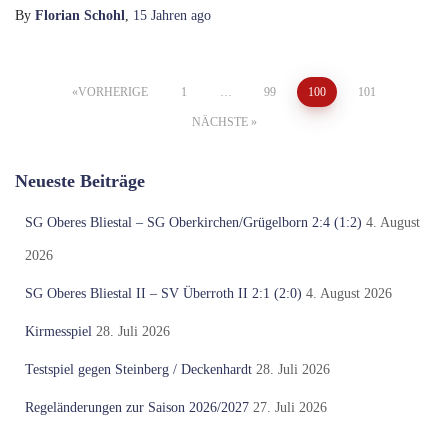
By
Florian Schohl
,
15 Jahren
ago
Seitennummerierung
VORHERIGE
1
…
99
100
101
NÄCHSTE
der
Neueste Beiträge
Beiträge
SG Oberes Bliestal – SG Oberkirchen/Grügelborn 2:4 (1:2)
4. August
2026
SG Oberes Bliestal II – SV Überroth II 2:1 (2:0)
4. August 2026
Kirmesspiel
28. Juli 2026
Testspiel gegen Steinberg / Deckenhardt
28. Juli 2026
Regeländerungen zur Saison 2026/2027
27. Juli 2026