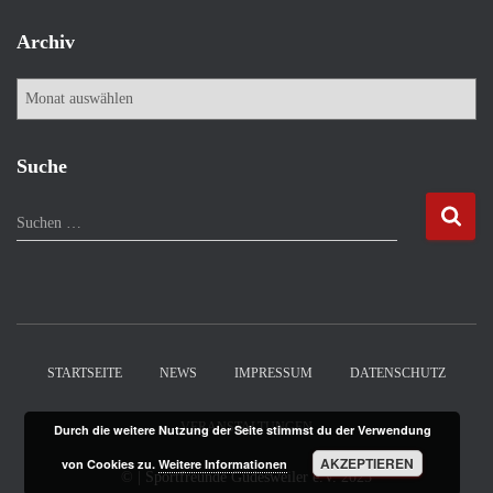
Archiv
A
r
c
h
Suche
i
v
S
Suchen …
u
c
h
e
n
n
STARTSEITE
NEWS
IMPRESSUM
DATENSCHUTZ
a
c
VERANSTALTUNGEN
Durch die weitere Nutzung der Seite stimmst du der Verwendung
h
:
AKZEPTIEREN
von Cookies zu.
Weitere Informationen
©
| Sportfreunde Güdesweiler e.V.
2025