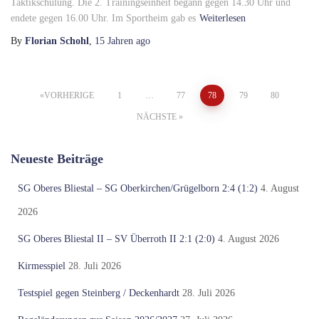
Taktikschulung. Die 2. Trainingseinheit begann gegen 14.30 Uhr und
endete gegen 16.00 Uhr. Im Sportheim gab es
Weiterlesen
By
Florian Schohl
,
15 Jahren
ago
Seitennummerierung
VORHERIGE
1
…
77
78
79
80
NÄCHSTE
der
Neueste Beiträge
Beiträge
SG Oberes Bliestal – SG Oberkirchen/Grügelborn 2:4 (1:2)
4. August
2026
SG Oberes Bliestal II – SV Überroth II 2:1 (2:0)
4. August 2026
Kirmesspiel
28. Juli 2026
Testspiel gegen Steinberg / Deckenhardt
28. Juli 2026