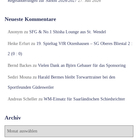
Regeländerungen zur Saison 2026/2027
27. Juli 2026
Neueste Kommentare
Anonym
zu
SFG & No.1 Shisha Lounge aus St. Wendel
Heike Erfurt
zu
19. Spieltag VfR Otzenhausen – SG Oberes Bliestal 2 :
2 (0 : 0)
Bernd Backes
zu
Vielen Dank an Björn Gebauer für das Sponsoring
Sediri Mouna
zu
Harald Bermes bleibt Torwarttrainer bei den
Sportfeunden Güdesweiler
Andreas Scheller
zu
WM-Einsatz für Saarländischen Schiedsrichter
Archiv
A
r