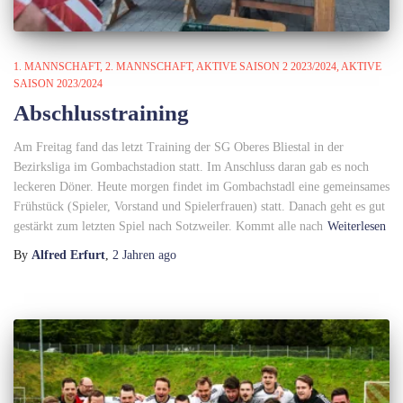
1. MANNSCHAFT
2. MANNSCHAFT
AKTIVE SAISON 2 2023/2024
AKTIVE
SAISON 2023/2024
Abschlusstraining
Am Freitag fand das letzt Training der SG Oberes Bliestal in der
Bezirksliga im Gombachstadion statt. Im Anschluss daran gab es noch
leckeren Döner. Heute morgen findet im Gombachstadl eine gemeinsames
Frühstück (Spieler, Vorstand und Spielerfrauen) statt. Danach geht es gut
gestärkt zum letzten Spiel nach Sotzweiler. Kommt alle nach
Weiterlesen
By
Alfred Erfurt
,
2 Jahren
ago