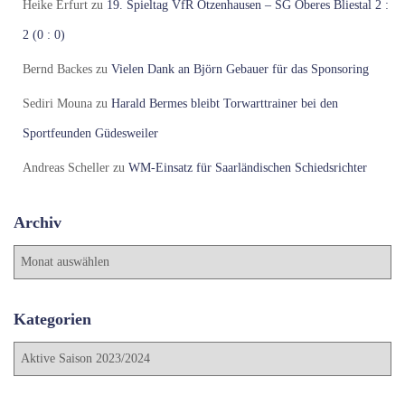
Heike Erfurt
zu
19. Spieltag VfR Otzenhausen – SG Oberes Bliestal 2 :
2 (0 : 0)
Bernd Backes
zu
Vielen Dank an Björn Gebauer für das Sponsoring
Sediri Mouna
zu
Harald Bermes bleibt Torwarttrainer bei den
Sportfeunden Güdesweiler
Andreas Scheller
zu
WM-Einsatz für Saarländischen Schiedsrichter
Archiv
A
r
c
h
Kategorien
i
K
v
a
t