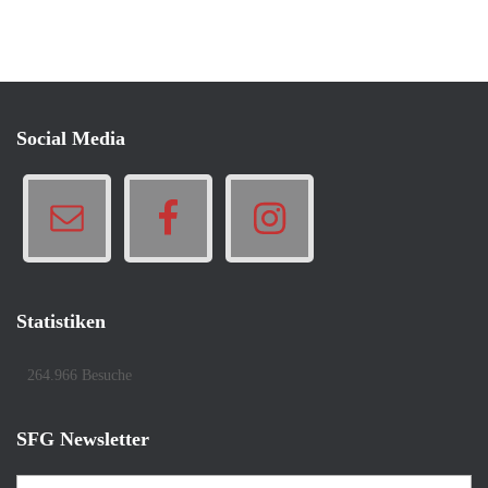
e
g
o
r
i
e
Social Media
n
Statistiken
264.966 Besuche
SFG Newsletter