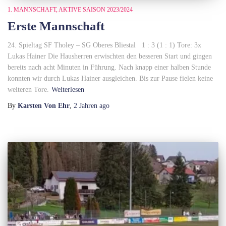
1. MANNSCHAFT
AKTIVE SAISON 2023/2024
Erste Mannschaft
24. Spieltag SF Tholey – SG Oberes Bliestal 1 : 3 (1 : 1) Tore: 3x
Lukas Hainer Die Hausherren erwischten den besseren Start und gingen
bereits nach acht Minuten in Führung. Nach knapp einer halben Stunde
konnten wir durch Lukas Hainer ausgleichen. Bis zur Pause fielen keine
weiteren Tore.
Weiterlesen
By
Karsten Von Ehr
,
2 Jahren
ago