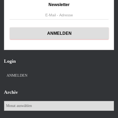
Newsletter
Login
ANMELDEN
Archiv
A
r
c