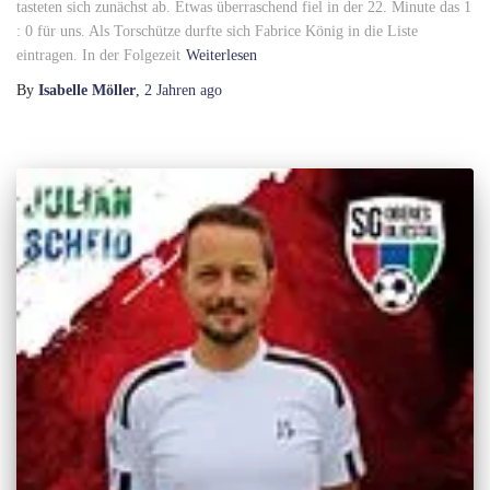
tasteten sich zunächst ab. Etwas überraschend fiel in der 22. Minute das 1
: 0 für uns. Als Torschütze durfte sich Fabrice König in die Liste
eintragen. In der Folgezeit
Weiterlesen
By
Isabelle Möller
,
2 Jahren
ago