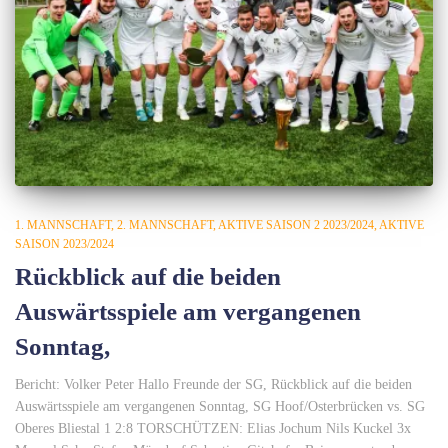
1. MANNSCHAFT
2. MANNSCHAFT
AKTIVE SAISON 2 2023/2024
AKTIVE
SAISON 2023/2024
Rückblick auf die beiden
Auswärtsspiele am vergangenen
Sonntag,
Bericht: Volker Peter Hallo Freunde der SG, Rückblick auf die beiden
Auswärtsspiele am vergangenen Sonntag, SG Hoof/Osterbrücken vs. SG
Oberes Bliestal 1 2:8 TORSCHÜTZEN: Elias Jochum Nils Kuckel 3x