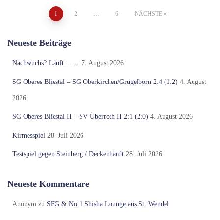
Seitennummerierung
1
2
…
6
NÄCHSTE
der
Neueste Beiträge
Beiträge
Nachwuchs? Läuft…….
7. August 2026
SG Oberes Bliestal – SG Oberkirchen/Grügelborn 2:4 (1:2)
4. August
2026
SG Oberes Bliestal II – SV Überroth II 2:1 (2:0)
4. August 2026
Kirmesspiel
28. Juli 2026
Testspiel gegen Steinberg / Deckenhardt
28. Juli 2026
Neueste Kommentare
Anonym
zu
SFG & No.1 Shisha Lounge aus St. Wendel