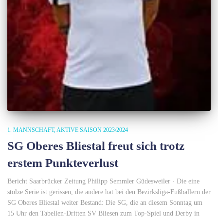
1. MANNSCHAFT
AKTIVE SAISON 2023/2024
SG Oberes Bliestal freut sich trotz
erstem Punkteverlust
Bericht Saarbrücker Zeitung Philipp Semmler Güdesweiler · Die eine
stolze Serie ist gerissen, die andere hat bei den Bezirksliga-Fußballern der
SG Oberes Bliestal weiter Bestand: Die SG, die an diesem Sonntag um
15 Uhr den Tabellen-Dritten SV Bliesen zum Top-Spiel und Derby in